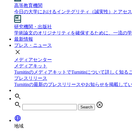
高等教育機関
今日の大学におけるインテグリティ（誠実性）とアセス
研究機関・出版社
学術論文のオリジナリティを確保するために、一流の学
最新情報
プレス・ニュース
close
メディアセンター
メディアキット
TurnitinのメディアキットでTurnitinについて詳しく
プレスリリース
Turnitinの最新のプレスリリースやお知らせを掲載して
search
search
cancel
Search
language
地域