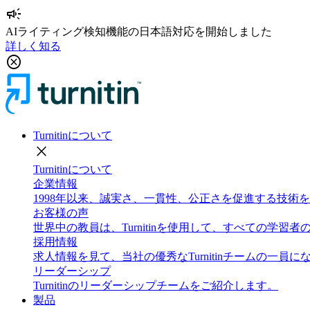
campaign
AIライティング検知機能の日本語対応を開始しました
詳しく知る
cancel
Turnitinについて
close
Turnitinについて
企業情報
1998年以来、誠実さ、一貫性、公正さを促進する技
お客様の声
世界中の教員は、Turnitinを使用して、すべての学
採用情報
求人情報を見て、当社の優秀なTurnitinチームの一員
リーダーシップ
Turnitinのリーダーシップチームをご紹介します。
製品