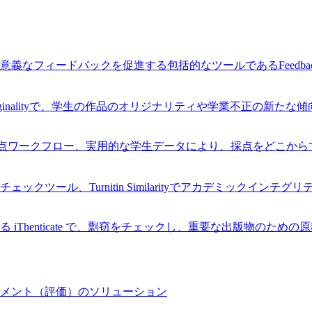
なフィードバックを促進する包括的なツールであるFeedback
Originalityで、学生の作品のオリジナリティや学業不正の新た
率的な採点ワークフロー、実用的な学生データにより、採点をどこ
ツール、Turnitin Similarityでアカデミックインテ
Thenticate で、剽窃をチェックし、重要な出版物のため
メント（評価）のソリューション