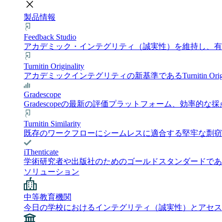
close
製品情報
Feedback Studio
アカデミック・インテグリティ（誠実性）を維持し、有意義
Turnitin Originality
アカデミックインテグリティの新基準であるTurnitin 
Gradescope
Gradescopeの最新の評価プラットフォーム、効
Turnitin Similarity
既存のワークフローにシームレスに適合する堅牢な剽窃チェック
iThenticate
学術研究者や出版社のためのゴールドスタンダードである i
ソリューション
中等教育機関
今日の学校におけるインテグリティ（誠実性）とアセス