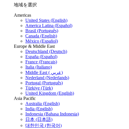
地域を選択
Americas
United States (English)
America Latina (Español)
Brasil (Português)
Canada (English)
México (Español)
Europe & Middle East
Deutschland (Deutsch)
España (Español)
France (Français)
Italia (Italiano)
Middle East ( عربي)
Nederland (Nederlands)
Portugal (Português)
Türkiye (Türk)
United Kingdom (English)
Asia Pacific
Australia (English)
India (English)
Indonesia (Bahasa Indonesia)
日本 (日本語)
대한민국 (한국어)