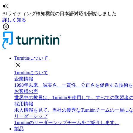
campaign
AIライティング検知機能の日本語対応を開始しました
詳しく知る
cancel
Turnitinについて
close
Turnitinについて
企業情報
1998年以来、誠実さ、一貫性、公正さを促進する技
お客様の声
世界中の教員は、Turnitinを使用して、すべての学
採用情報
求人情報を見て、当社の優秀なTurnitinチームの一員
リーダーシップ
Turnitinのリーダーシップチームをご紹介します。
製品