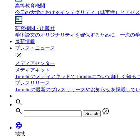
高等教育機関
今日の大学におけるインテグリティ（誠実性）とアセス
研究機関・出版社
学術論文のオリジナリティを確保するために、一流の学
最新情報
プレス・ニュース
close
メディアセンター
メディアキット
TurnitinのメディアキットでTurnitinについて詳しく
プレスリリース
Turnitinの最新のプレスリリースやお知らせを掲載して
search
search
cancel
Search
language
地域