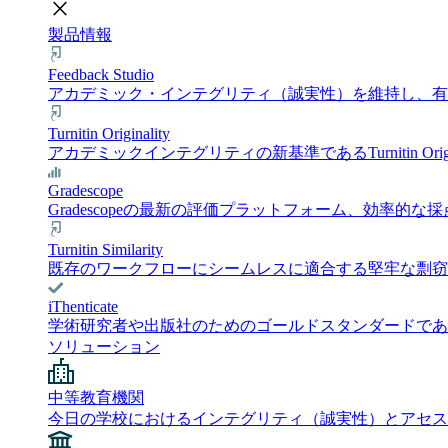
close
製品情報
Feedback Studio
アカデミック・インテグリティ（誠実性）を維持し、有意義
Turnitin Originality
アカデミックインテグリティの新基準であるTurnitin 
Gradescope
Gradescopeの最新の評価プラットフォーム、効
Turnitin Similarity
既存のワークフローにシームレスに適合する堅牢な剽窃チェック
iThenticate
学術研究者や出版社のためのゴールドスタンダードである i
ソリューション
中等教育機関
今日の学校におけるインテグリティ（誠実性）とアセス