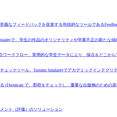
なフィードバックを促進する包括的なツールであるFeedback
Originalityで、学生の作品のオリジナリティや学業不正の新た
率的な採点ワークフロー、実用的な学生データにより、採点をどこ
ツール、Turnitin Similarityでアカデミックインテ
Thenticate で、剽窃をチェックし、重要な出版物のため
メント（評価）のソリューション