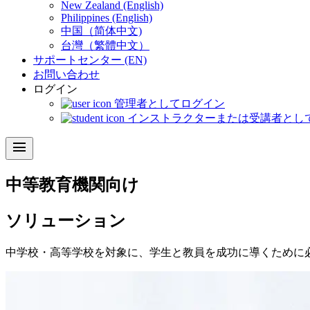
New Zealand (English)
Philippines (English)
中国（简体中文)
台灣（繁體中文）
サポートセンター (EN)
お問い合わせ
ログイン
管理者としてログイン
インストラクターまたは受講者とし
menu
中等教育機関
向け
ソリューション
中学校・高等学校を対象に、学生と教員を成功に導くために