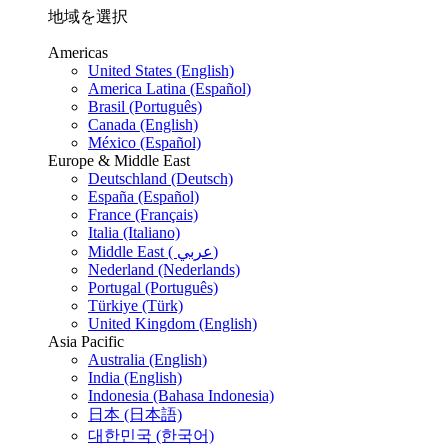
地域を選択
Americas
United States (English)
America Latina (Español)
Brasil (Português)
Canada (English)
México (Español)
Europe & Middle East
Deutschland (Deutsch)
España (Español)
France (Français)
Italia (Italiano)
Middle East ( عربي)
Nederland (Nederlands)
Portugal (Português)
Türkiye (Türk)
United Kingdom (English)
Asia Pacific
Australia (English)
India (English)
Indonesia (Bahasa Indonesia)
日本 (日本語)
대한민국 (한국어)