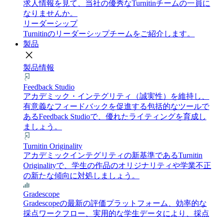
求人情報を見て、当社の優秀なTurnitinチームの一員に
なりませんか。
リーダーシップ
Turnitinのリーダーシップチームをご紹介します。
製品
close
製品情報
Feedback Studio
アカデミック・インテグリティ（誠実性）を維持し、
有意義なフィードバックを促進する包括的なツールで
あるFeedback Studioで、優れたライティングを育成し
ましょう。
Turnitin Originality
アカデミックインテグリティの新基準であるTurnitin
Originalityで、学生の作品のオリジナリティや学業不正
の新たな傾向に対処しましょう。
Gradescope
Gradescopeの最新の評価プラットフォーム、効率的な
採点ワークフロー、実用的な学生データにより、採点