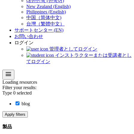
대한민국 (한국어)
New Zealand (English)
Philippines (English)
中国（简体中文)
台灣（繁體中文）
サポートセンター (EN)
お問い合わせ
ログイン
管理者としてログイン
インストラクターまたは受講者とし
てログイン
menu
Loading
resources
Filter your results:
Type
0
selected
blog
Apply filters
製品