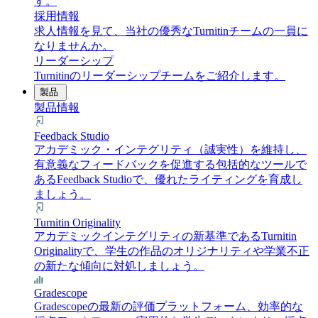
す。
採用情報
求人情報を見て、当社の優秀なTurnitinチームの一員に
なりませんか。
リーダーシップ
Turnitinのリーダーシップチームをご紹介します。
製品
製品情報
Feedback Studio
アカデミック・インテグリティ（誠実性）を維持し、
有意義なフィードバックを促進する包括的なツールで
あるFeedback Studioで、優れたライティングを育成し
ましょう。
Turnitin Originality
アカデミックインテグリティの新基準であるTurnitin
Originalityで、学生の作品のオリジナリティや学業不正
の新たな傾向に対処しましょう。
Gradescope
Gradescopeの最新の評価プラットフォーム、効率的な