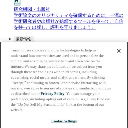
研究機関・出版社
学術論文のオリジナリティを確保するために、一流の
学術研究者や出版社が信頼するツールを使って、自信
を持って出版し、評判を守りましょう。
最新情報
プレス・ニュース
Turnitin uses cookies and other technologies to help us
メディアセンター
understand how our websites are used and to personalize the
メディアキット
content and advertising you see here and elsewhere on the
TurnitinのメディアキットでTurnitinについて詳しく知る
internet. We may share the information we collect from you
ことができます。
through these technologies with third parties, including
プレスリリース
advertising, social media, and analytics partners. By clicking
Turnitinの最新のプレスリリースやお知らせを掲載して
“Accept,” continuing to browse, or otherwise interacting with
います。
our site, you agree to our use of cookies and similar technologies
as described in our
Privacy Policy
. You can manage your
preferences, including opting out of certain uses, at any time via
サポートセンター (EN)
the “Do Not Sell My Personal Info” link at the bottom of our
お問い合わせ
website.
ログイン
管理者としてログイン
Cookie Settings
インストラクターまたは受講者とし