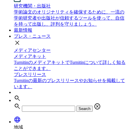
研究機関・出版社
学術論文のオリジナリティを確保するために、一流の
学術研究者や出版社が信頼するツールを使って、自信
を持って出版し、評判を守りましょう。
最新情報
プレス・ニュース
close
メディアセンター
メディアキット
TurnitinのメディアキットでTurnitinについて詳しく知る
ことができます。
プレスリリース
Turnitinの最新のプレスリリースやお知らせを掲載して
います。
search
search
cancel
Search
language
地域