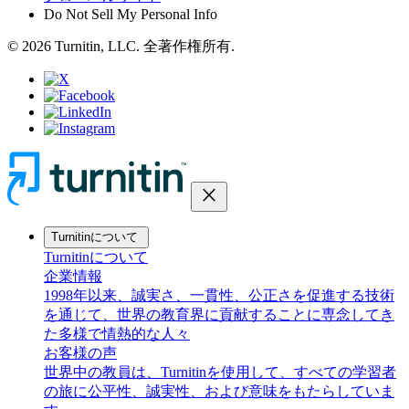
Do Not Sell My Personal Info
© 2026 Turnitin, LLC. 全著作権所有.
close
Turnitinについて
Turnitinについて
企業情報
1998年以来、誠実さ、一貫性、公正さを促進する技術
を通じて、世界の教育界に貢献することに専念してき
た多様で情熱的な人々
お客様の声
世界中の教員は、Turnitinを使用して、すべての学習者
の旅に公平性、誠実性、および意味をもたらしていま