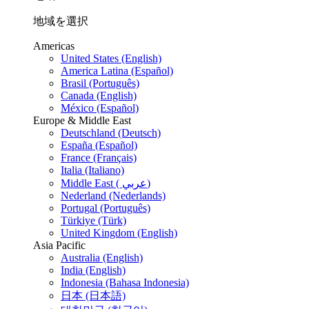
地域を選択
Americas
United States (English)
America Latina (Español)
Brasil (Português)
Canada (English)
México (Español)
Europe & Middle East
Deutschland (Deutsch)
España (Español)
France (Français)
Italia (Italiano)
Middle East ( عربي)
Nederland (Nederlands)
Portugal (Português)
Türkiye (Türk)
United Kingdom (English)
Asia Pacific
Australia (English)
India (English)
Indonesia (Bahasa Indonesia)
日本 (日本語)