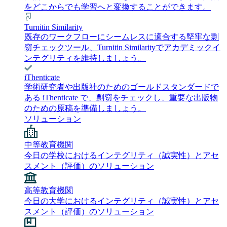
をどこからでも学習へと変換することができます。
Turnitin Similarity
既存のワークフローにシームレスに適合する堅牢な剽
窃チェックツール、Turnitin Similarityでアカデミックイ
ンテグリティを維持しましょう。
iThenticate
学術研究者や出版社のためのゴールドスタンダードで
ある iThenticate で、剽窃をチェックし、重要な出版物
のための原稿を準備しましょう。
ソリューション
中等教育機関
今日の学校におけるインテグリティ（誠実性）とアセ
スメント（評価）のソリューション
高等教育機関
今日の大学におけるインテグリティ（誠実性）とアセ
スメント（評価）のソリューション