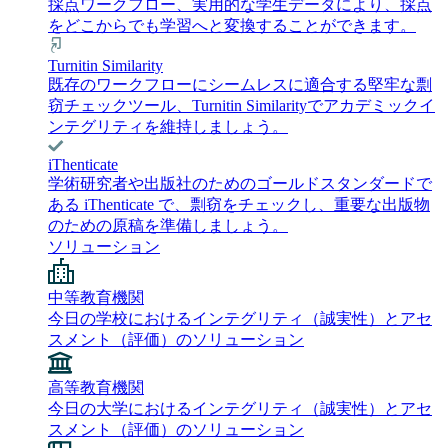
採点ワークフロー、実用的な学生データにより、採点
をどこからでも学習へと変換することができます。
Turnitin Similarity
既存のワークフローにシームレスに適合する堅牢な剽
窃チェックツール、Turnitin Similarityでアカデミックイ
ンテグリティを維持しましょう。
iThenticate
学術研究者や出版社のためのゴールドスタンダードで
ある iThenticate で、剽窃をチェックし、重要な出版物
のための原稿を準備しましょう。
ソリューション
中等教育機関
今日の学校におけるインテグリティ（誠実性）とアセ
スメント（評価）のソリューション
高等教育機関
今日の大学におけるインテグリティ（誠実性）とアセ
スメント（評価）のソリューション