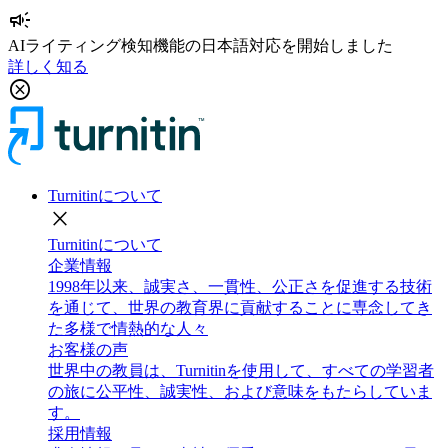
campaign
AIライティング検知機能の日本語対応を開始しました
詳しく知る
cancel
Turnitinについて
close
Turnitinについて
企業情報
1998年以来、誠実さ、一貫性、公正さを促進する技術
を通じて、世界の教育界に貢献することに専念してき
た多様で情熱的な人々
お客様の声
世界中の教員は、Turnitinを使用して、すべての学習者
の旅に公平性、誠実性、および意味をもたらしていま
す。
採用情報