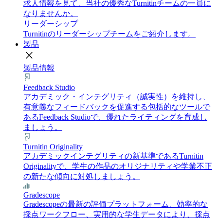
求人情報を見て、当社の優秀なTurnitinチームの一員に
なりませんか。
リーダーシップ
Turnitinのリーダーシップチームをご紹介します。
製品
close
製品情報
Feedback Studio
アカデミック・インテグリティ（誠実性）を維持し、
有意義なフィードバックを促進する包括的なツールで
あるFeedback Studioで、優れたライティングを育成し
ましょう。
Turnitin Originality
アカデミックインテグリティの新基準であるTurnitin
Originalityで、学生の作品のオリジナリティや学業不正
の新たな傾向に対処しましょう。
Gradescope
Gradescopeの最新の評価プラットフォーム、効率的な
採点ワークフロー、実用的な学生データにより、採点