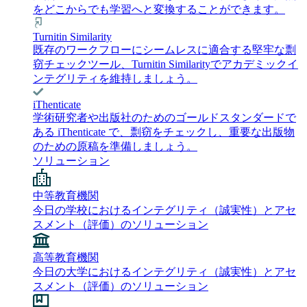
をどこからでも学習へと変換することができます。
Turnitin Similarity
既存のワークフローにシームレスに適合する堅牢な剽
窃チェックツール、Turnitin Similarityでアカデミックイ
ンテグリティを維持しましょう。
iThenticate
学術研究者や出版社のためのゴールドスタンダードで
ある iThenticate で、剽窃をチェックし、重要な出版物
のための原稿を準備しましょう。
ソリューション
中等教育機関
今日の学校におけるインテグリティ（誠実性）とアセ
スメント（評価）のソリューション
高等教育機関
今日の大学におけるインテグリティ（誠実性）とアセ
スメント（評価）のソリューション