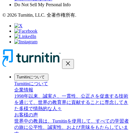
Do Not Sell My Personal Info
© 2026 Turnitin, LLC. 全著作権所有.
close
Turnitinについて
Turnitinについて
企業情報
1998年以来、誠実さ、一貫性、公正さを促進する技術
を通じて、世界の教育界に貢献することに専念してき
た多様で情熱的な人々
お客様の声
世界中の教員は、Turnitinを使用して、すべての学習者
の旅に公平性、誠実性、および意味をもたらしていま