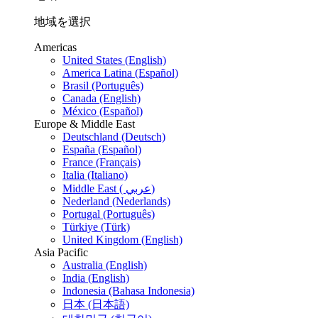
地域を選択
Americas
United States (English)
America Latina (Español)
Brasil (Português)
Canada (English)
México (Español)
Europe & Middle East
Deutschland (Deutsch)
España (Español)
France (Français)
Italia (Italiano)
Middle East ( عربي)
Nederland (Nederlands)
Portugal (Português)
Türkiye (Türk)
United Kingdom (English)
Asia Pacific
Australia (English)
India (English)
Indonesia (Bahasa Indonesia)
日本 (日本語)