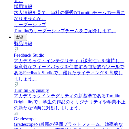
す。
採用情報
求人情報を見て、当社の優秀なTurnitinチームの一員に
なりませんか。
リーダーシップ
Turnitinのリーダーシップチームをご紹介します。
製品
製品情報
Feedback Studio
アカデミック・インテグリティ（誠実性）を維持し、
有意義なフィードバックを促進する包括的なツールで
あるFeedback Studioで、優れたライティングを育成し
ましょう。
Turnitin Originality
アカデミックインテグリティの新基準であるTurnitin
Originalityで、学生の作品のオリジナリティや学業不正
の新たな傾向に対処しましょう。
Gradescope
Gradescopeの最新の評価プラットフォーム、効率的な