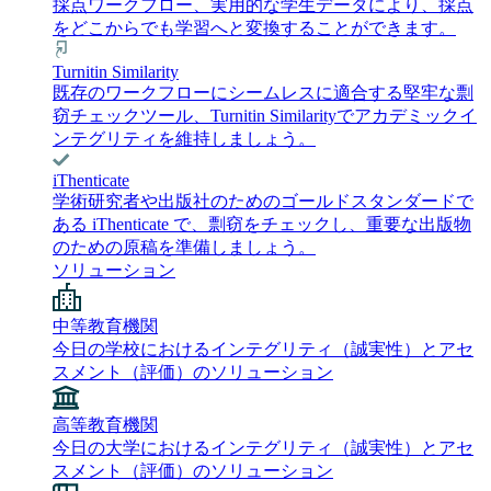
採点ワークフロー、実用的な学生データにより、採点
をどこからでも学習へと変換することができます。
Turnitin Similarity
既存のワークフローにシームレスに適合する堅牢な剽
窃チェックツール、Turnitin Similarityでアカデミックイ
ンテグリティを維持しましょう。
iThenticate
学術研究者や出版社のためのゴールドスタンダードで
ある iThenticate で、剽窃をチェックし、重要な出版物
のための原稿を準備しましょう。
ソリューション
中等教育機関
今日の学校におけるインテグリティ（誠実性）とアセ
スメント（評価）のソリューション
高等教育機関
今日の大学におけるインテグリティ（誠実性）とアセ
スメント（評価）のソリューション