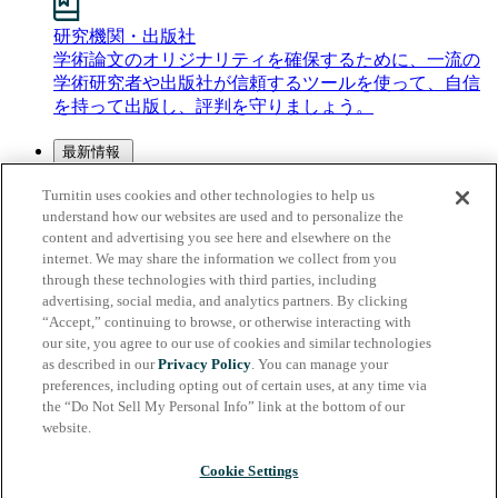
研究機関・出版社
学術論文のオリジナリティを確保するために、一流の
学術研究者や出版社が信頼するツールを使って、自信
を持って出版し、評判を守りましょう。
最新情報
プレス・ニュース
Turnitin uses cookies and other technologies to help us
メディアセンター
understand how our websites are used and to personalize the
メディアキット
content and advertising you see here and elsewhere on the
TurnitinのメディアキットでTurnitinについて詳しく知る
internet. We may share the information we collect from you
ことができます。
through these technologies with third parties, including
プレスリリース
advertising, social media, and analytics partners. By clicking
Turnitinの最新のプレスリリースやお知らせを掲載して
“Accept,” continuing to browse, or otherwise interacting with
います。
our site, you agree to our use of cookies and similar technologies
as described in our
Privacy Policy
. You can manage your
preferences, including opting out of certain uses, at any time via
サポートセンター (EN)
the “Do Not Sell My Personal Info” link at the bottom of our
お問い合わせ
website.
ログイン
管理者としてログイン
Cookie Settings
インストラクターまたは受講者とし