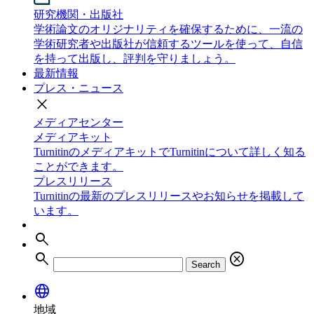
研究機関・出版社
学術論文のオリジナリティを確保するために、一流の
学術研究者や出版社が信頼するツールを使って、自信
を持って出版し、評判を守りましょう。
最新情報
プレス・ニュース
close
メディアセンター
メディアキット
TurnitinのメディアキットでTurnitinについて詳しく知る
ことができます。
プレスリリース
Turnitinの最新のプレスリリースやお知らせを掲載して
います。
search
search
cancel
Search
language
地域