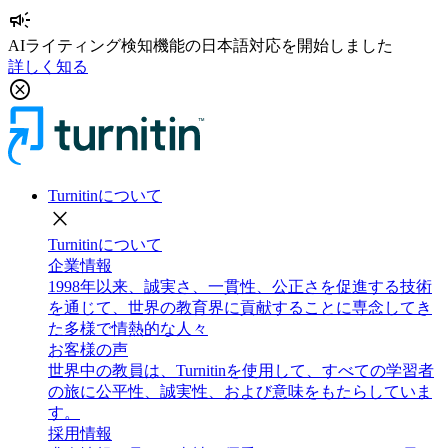
campaign
AIライティング検知機能の日本語対応を開始しました
詳しく知る
cancel
Turnitinについて
close
Turnitinについて
企業情報
1998年以来、誠実さ、一貫性、公正さを促進する技術
を通じて、世界の教育界に貢献することに専念してき
た多様で情熱的な人々
お客様の声
世界中の教員は、Turnitinを使用して、すべての学習者
の旅に公平性、誠実性、および意味をもたらしていま
す。
採用情報