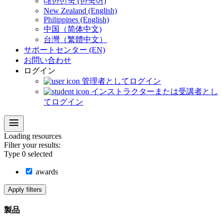
대한민국 (한국어)
New Zealand (English)
Philippines (English)
中国（简体中文)
台灣（繁體中文）
サポートセンター (EN)
お問い合わせ
ログイン
管理者としてログイン
インストラクターまたは受講者とし
てログイン
menu
Loading
resources
Filter your results:
Type
0
selected
awards
Apply filters
製品