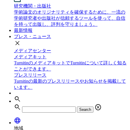
研究機関・出版社
学術論文のオリジナリティを確保するために、一流の
学術研究者や出版社が信頼するツールを使って、自信
を持って出版し、評判を守りましょう。
最新情報
プレス・ニュース
close
メディアセンター
メディアキット
TurnitinのメディアキットでTurnitinについて詳しく知る
ことができます。
プレスリリース
Turnitinの最新のプレスリリースやお知らせを掲載して
います。
search
search
cancel
Search
language
地域