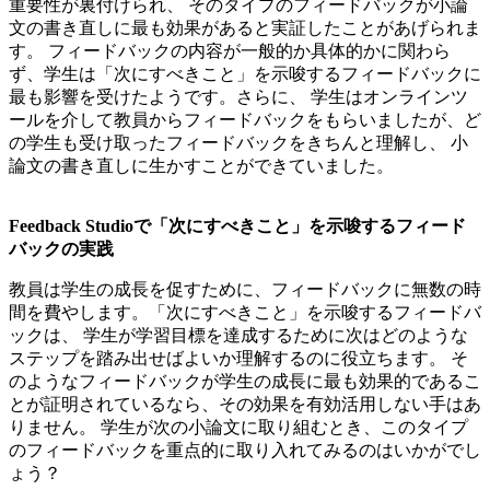
重要性が裏付けられ、 そのタイプのフィードバックが小論
文の書き直しに最も効果があると実証したことがあげられま
す。 フィードバックの内容が一般的か具体的かに関わら
ず、学生は「次にすべきこと」を示唆するフィードバックに
最も影響を受けたようです。さらに、 学生はオンラインツ
ールを介して教員からフィードバックをもらいましたが、ど
の学生も受け取ったフィードバックをきちんと理解し、 小
論文の書き直しに生かすことができていました。
Feedback Studioで「次にすべきこと」を示唆するフィード
バックの実践
教員は学生の成長を促すために、フィードバックに無数の時
間を費やします。「次にすべきこと」を示唆するフィードバ
ックは、 学生が学習目標を達成するために次はどのような
ステップを踏み出せばよいか理解するのに役立ちます。 そ
のようなフィードバックが学生の成長に最も効果的であるこ
とが証明されているなら、その効果を有効活用しない手はあ
りません。 学生が次の小論文に取り組むとき、このタイプ
のフィードバックを重点的に取り入れてみるのはいかがでし
ょう？