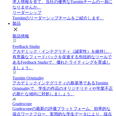
求人情報を見て、当社の優秀なTurnitinチームの一員に
なりませんか。
リーダーシップ
Turnitinのリーダーシップチームをご紹介します。
製品
close
製品情報
Feedback Studio
アカデミック・インテグリティ（誠実性）を維持し、
有意義なフィードバックを促進する包括的なツールで
あるFeedback Studioで、優れたライティングを育成し
ましょう。
Turnitin Originality
アカデミックインテグリティの新基準であるTurnitin
Originalityで、学生の作品のオリジナリティや学業不正
の新たな傾向に対処しましょう。
Gradescope
Gradescopeの最新の評価プラットフォーム、効率的な
採点ワークフロー、実用的な学生データにより、採点