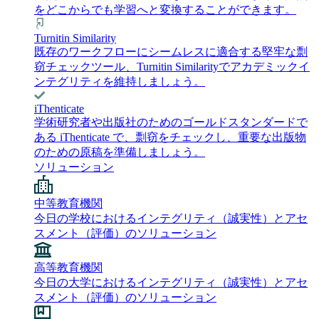
をどこからでも学習へと変換することができます。
Turnitin Similarity
既存のワークフローにシームレスに適合する堅牢な剽
窃チェックツール、Turnitin Similarityでアカデミックイ
ンテグリティを維持しましょう。
iThenticate
学術研究者や出版社のためのゴールドスタンダードで
ある iThenticate で、剽窃をチェックし、重要な出版物
のための原稿を準備しましょう。
ソリューション
中等教育機関
今日の学校におけるインテグリティ（誠実性）とアセ
スメント（評価）のソリューション
高等教育機関
今日の大学におけるインテグリティ（誠実性）とアセ
スメント（評価）のソリューション