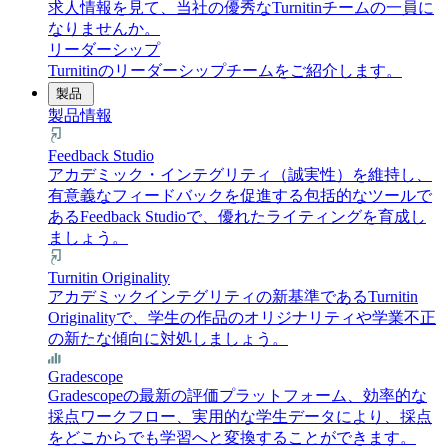
求人情報を見て、当社の優秀なTurnitinチームの一員に
なりませんか。
リーダーシップ
Turnitinのリーダーシップチームをご紹介します。
製品
製品情報
Feedback Studio
アカデミック・インテグリティ（誠実性）を維持し、
有意義なフィードバックを促進する包括的なツールで
あるFeedback Studioで、優れたライティングを育成し
ましょう。
Turnitin Originality
アカデミックインテグリティの新基準であるTurnitin
Originalityで、学生の作品のオリジナリティや学業不正
の新たな傾向に対処しましょう。
Gradescope
Gradescopeの最新の評価プラットフォーム、効率的な
採点ワークフロー、実用的な学生データにより、採点
をどこからでも学習へと変換することができます。