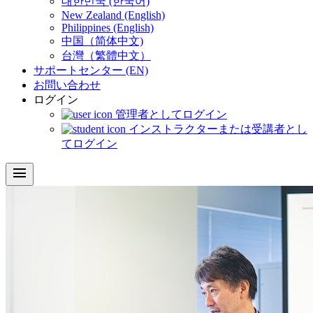
대한민국 (한국어)
New Zealand (English)
Philippines (English)
中国（简体中文)
台灣（繁體中文）
サポートセンター (EN)
お問い合わせ
ログイン
管理者としてログイン
インストラクターまたは受講者とし
てログイン
menu