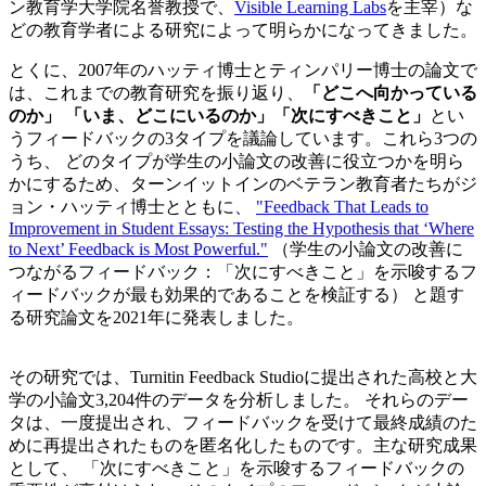
ン教育学大学院名誉教授で、
Visible Learning Labs
を主宰）な
どの教育学者による研究によって明らかになってきました。
とくに、2007年のハッティ博士とティンパリー博士の論文で
は、これまでの教育研究を振り返り、
「どこへ向かっている
のか」 「いま、どこにいるのか」「次にすべきこと」
とい
うフィードバックの3タイプを議論しています。これら3つの
うち、 どのタイプが学生の小論文の改善に役立つかを明ら
かにするため、ターンイットインのベテラン教育者たちがジ
ョン・ハッティ博士とともに、
"Feedback That Leads to
Improvement in Student Essays: Testing the Hypothesis that ‘Where
to Next’ Feedback is Most Powerful."
（学生の小論文の改善に
つながるフィードバック：「次にすべきこと」を示唆するフ
ィードバックが最も効果的であることを検証する） と題す
る研究論文を2021年に発表しました。
その研究では、Turnitin Feedback Studioに提出された高校と大
学の小論文3,204件のデータを分析しました。 それらのデー
タは、一度提出され、フィードバックを受けて最終成績のた
めに再提出されたものを匿名化したものです。主な研究成果
として、 「次にすべきこと」を示唆するフィードバックの