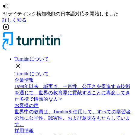
campaign
AIライティング検知機能の日本語対応を開始しました
詳しく知る
cancel
Turnitinについて
close
Turnitinについて
企業情報
1998年以来、誠実さ、一貫性、公正さを促進する技術
を通じて、世界の教育界に貢献することに専念してき
た多様で情熱的な人々
お客様の声
世界中の教員は、Turnitinを使用して、すべての学習者
の旅に公平性、誠実性、および意味をもたらしていま
す。
採用情報