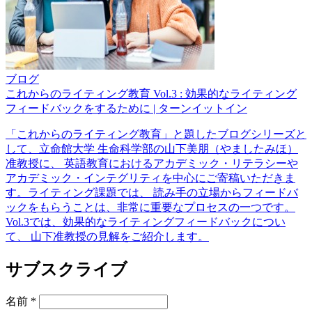
ブログ
これからのライティング教育 Vol.3 : 効果的なライティング
フィードバックをするために | ターンイットイン
「これからのライティング教育」と題したブログシリーズと
して、立命館大学 生命科学部の山下美朋（やましたみほ）
准教授に、 英語教育におけるアカデミック・リテラシーや
アカデミック・インテグリティを中心にご寄稿いただきま
す。ライティング課題では、 読み手の立場からフィードバ
ックをもらうことは、非常に重要なプロセスの一つです。
Vol.3では
、
効果的なライティングフィードバックについ
て、 山下准教授の見解をご紹介します。
サブスクライブ
名前
*