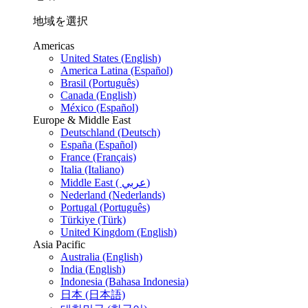
地域を選択
Americas
United States (English)
America Latina (Español)
Brasil (Português)
Canada (English)
México (Español)
Europe & Middle East
Deutschland (Deutsch)
España (Español)
France (Français)
Italia (Italiano)
Middle East ( عربي)
Nederland (Nederlands)
Portugal (Português)
Türkiye (Türk)
United Kingdom (English)
Asia Pacific
Australia (English)
India (English)
Indonesia (Bahasa Indonesia)
日本 (日本語)