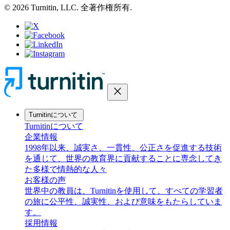
© 2026 Turnitin, LLC. 全著作権所有.
close
Turnitinについて
Turnitinについて
企業情報
1998年以来、誠実さ、一貫性、公正さを促進する技術
を通じて、世界の教育界に貢献することに専念してき
た多様で情熱的な人々
お客様の声
世界中の教員は、Turnitinを使用して、すべての学習者
の旅に公平性、誠実性、および意味をもたらしていま
す。
採用情報