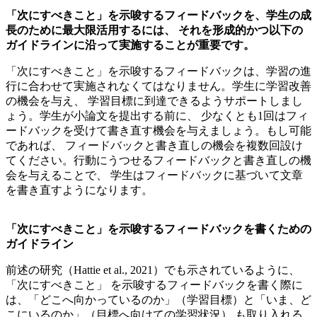
「次にすべきこと」を示唆するフィードバックを、学生の成
長のために最大限活用するには、 それを形成的かつ以下の
ガイドラインに沿って実施することが重要です。
「次にすべきこと」を示唆するフィードバックは、学習の進
行に合わせて実施されなくてはなりません。学生に学習改善
の機会を与え、 学習目標に到達できるようサポートしまし
ょう。学生が小論文を提出する前に、 少なくとも1回はフィ
ードバックを受けて書き直す機会を与えましょう。もし可能
であれば、 フィードバックと書き直しの機会を複数回設け
てください。行動にうつせるフィードバックと書き直しの機
会を与えることで、 学生はフィードバックに基づいて文章
を書き直すようになります。
「次にすべきこと」を示唆するフィードバックを書くための
ガイドライン
前述の研究（Hattie et al., 2021）でも示されているように、
「次にすべきこと」 を示唆するフィードバックを書く際に
は、「どこへ向かっているのか」（学習目標）と「いま、ど
こにいるのか」（目標へ向けての学習状況） も取り入れる