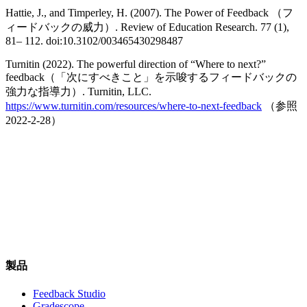
Hattie, J., and Timperley, H. (2007). The Power of Feedback （フ
ィードバックの威力）. Review of Education Research. 77 (1),
81– 112. doi:10.3102/003465430298487
Turnitin (2022). The powerful direction of “Where to next?”
feedback（「次にすべきこと」を示唆するフィードバックの
強力な指導力）. Turnitin, LLC.
https://www.turnitin.com/resources/where-to-next-feedback
（参照
2022-2-28）
製品
Feedback Studio
Gradescope