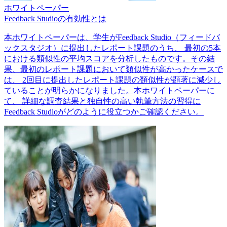
ホワイトペーパー
Feedback Studioの有効性とは
本ホワイトペーパーは、学生がFeedback Studio（フィードバ
ックスタジオ）に提出したレポート課題のうち、 最初の5本
における類似性の平均スコアを分析したものです。その結
果、最初のレポート課題において類似性が高かったケースで
は、 2回目に提出したレポート課題の類似性が顕著に減少し
ていることが明らかになりました。本ホワイトペーパーに
て、 詳細な調査結果と独自性の高い執筆方法の習得に
Feedback Studioがどのように役立つかご確認ください。