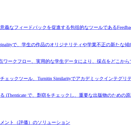
なフィードバックを促進する包括的なツールであるFeedback
Originalityで、学生の作品のオリジナリティや学業不正の新た
率的な採点ワークフロー、実用的な学生データにより、採点をどこ
ツール、Turnitin Similarityでアカデミックインテ
Thenticate で、剽窃をチェックし、重要な出版物のため
メント（評価）のソリューション