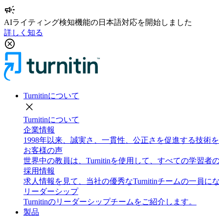
campaign
AIライティング検知機能の日本語対応を開始しました
詳しく知る
cancel
Turnitinについて
close
Turnitinについて
企業情報
1998年以来、誠実さ、一貫性、公正さを促進する技
お客様の声
世界中の教員は、Turnitinを使用して、すべての学
採用情報
求人情報を見て、当社の優秀なTurnitinチームの一員
リーダーシップ
Turnitinのリーダーシップチームをご紹介します。
製品