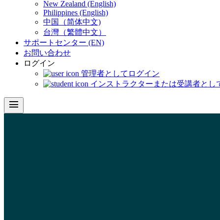
New Zealand (English)
Philippines (English)
中国（简体中文)
台灣（繁體中文）
サポートセンター (EN)
お問い合わせ
ログイン
管理者としてログイン
インストラクターまたは受講者とし
menu