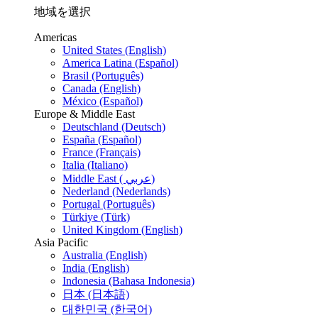
地域を選択
Americas
United States (English)
America Latina (Español)
Brasil (Português)
Canada (English)
México (Español)
Europe & Middle East
Deutschland (Deutsch)
España (Español)
France (Français)
Italia (Italiano)
Middle East ( عربي)
Nederland (Nederlands)
Portugal (Português)
Türkiye (Türk)
United Kingdom (English)
Asia Pacific
Australia (English)
India (English)
Indonesia (Bahasa Indonesia)
日本 (日本語)
대한민국 (한국어)