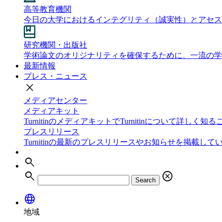
高等教育機関
今日の大学におけるインテグリティ（誠実性）とアセス
研究機関・出版社
学術論文のオリジナリティを確保するために、一流の学
最新情報
プレス・ニュース
close
メディアセンター
メディアキット
TurnitinのメディアキットでTurnitinについて詳しく
プレスリリース
Turnitinの最新のプレスリリースやお知らせを掲載して
search
search
cancel
Search
language
地域