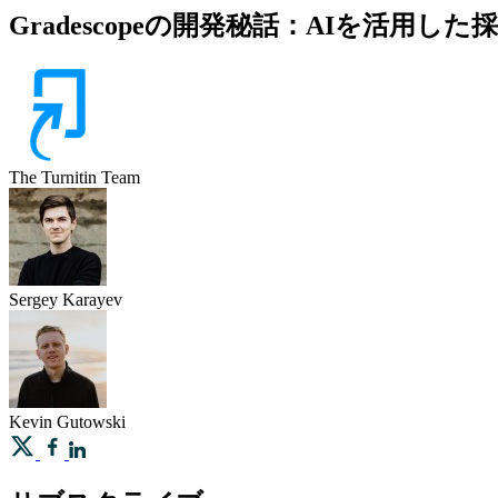
Gradescopeの開発秘話：AIを活用
The Turnitin Team
Sergey
Karayev
Kevin
Gutowski