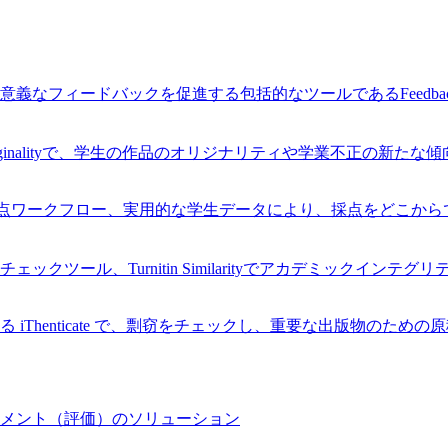
なフィードバックを促進する包括的なツールであるFeedback
Originalityで、学生の作品のオリジナリティや学業不正の新た
率的な採点ワークフロー、実用的な学生データにより、採点をどこ
ツール、Turnitin Similarityでアカデミックインテ
Thenticate で、剽窃をチェックし、重要な出版物のため
メント（評価）のソリューション