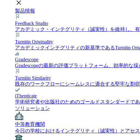
close
製品情報
Feedback Studio
アカデミック・インテグリティ（誠実性）を維持し、有意義
Turnitin Originality
アカデミックインテグリティの新基準であるTurnitin 
Gradescope
Gradescopeの最新の評価プラットフォーム、効
Turnitin Similarity
既存のワークフローにシームレスに適合する堅牢な剽窃チェック
iThenticate
学術研究者や出版社のためのゴールドスタンダードである i
ソリューション
中等教育機関
今日の学校におけるインテグリティ（誠実性）とアセス