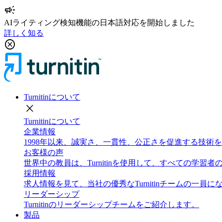
campaign
AIライティング検知機能の日本語対応を開始しました
詳しく知る
cancel
Turnitinについて
close
Turnitinについて
企業情報
1998年以来、誠実さ、一貫性、公正さを促進する技
お客様の声
世界中の教員は、Turnitinを使用して、すべての学
採用情報
求人情報を見て、当社の優秀なTurnitinチームの一員
リーダーシップ
Turnitinのリーダーシップチームをご紹介します。
製品