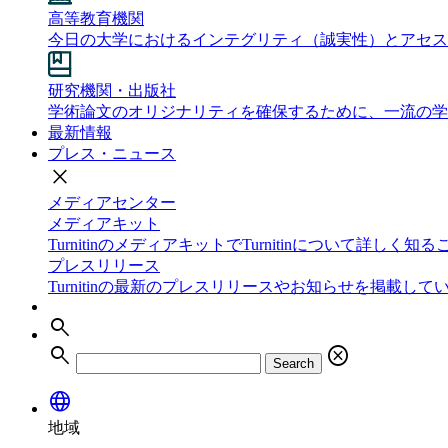
高等教育機関
今日の大学におけるインテグリティ（誠実性）とアセス
研究機関・出版社
学術論文のオリジナリティを確保するために、一流の学
最新情報
プレス・ニュース
close
メディアセンター
メディアキット
TurnitinのメディアキットでTurnitinについて詳しく
プレスリリース
Turnitinの最新のプレスリリースやお知らせを掲載して
search
search
cancel
Search
language
地域