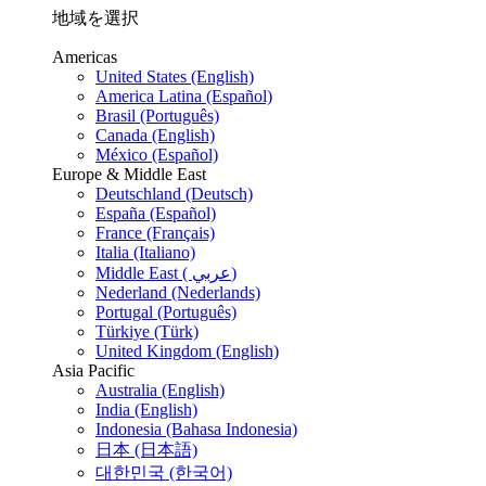
地域を選択
Americas
United States (English)
America Latina (Español)
Brasil (Português)
Canada (English)
México (Español)
Europe & Middle East
Deutschland (Deutsch)
España (Español)
France (Français)
Italia (Italiano)
Middle East ( عربي)
Nederland (Nederlands)
Portugal (Português)
Türkiye (Türk)
United Kingdom (English)
Asia Pacific
Australia (English)
India (English)
Indonesia (Bahasa Indonesia)
日本 (日本語)
대한민국 (한국어)