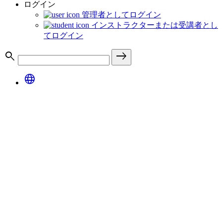
ログイン
管理者としてログイン
インストラクターまたは受講者とし
てログイン
search
east
language