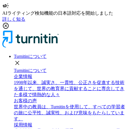
campaign
AIライティング検知機能の日本語対応を開始しました
詳しく知る
cancel
Turnitinについて
close
Turnitinについて
企業情報
1998年以来、誠実さ、一貫性、公正さを促進する技術
を通じて、世界の教育界に貢献することに専念してき
た多様で情熱的な人々
お客様の声
世界中の教員は、Turnitinを使用して、すべての学習者
の旅に公平性、誠実性、および意味をもたらしていま
す。
採用情報