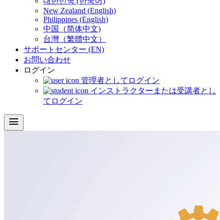
대한민국 (한국어)
New Zealand (English)
Philippines (English)
中国（简体中文)
台灣（繁體中文）
サポートセンター (EN)
お問い合わせ
ログイン
管理者としてログイン
インストラクターまたは受講者とし
てログイン
menu