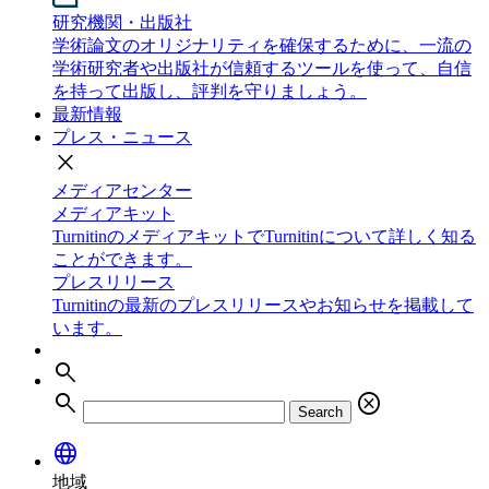
研究機関・出版社
学術論文のオリジナリティを確保するために、一流の
学術研究者や出版社が信頼するツールを使って、自信
を持って出版し、評判を守りましょう。
最新情報
プレス・ニュース
close
メディアセンター
メディアキット
TurnitinのメディアキットでTurnitinについて詳しく知る
ことができます。
プレスリリース
Turnitinの最新のプレスリリースやお知らせを掲載して
います。
search
search
cancel
Search
language
地域