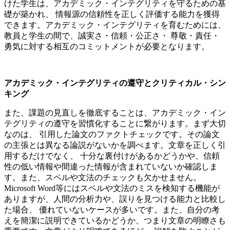
けた学生は、アカデミック・インテグリティを守るための基
礎が築かれ、 情報源の信頼性を正しく評価する能力を獲得
できます。アカデミック・インテグリティを育むためには、
教員と学生の間で、誠実さ・信頼・公正さ・ 尊敬・責任・
勇気に対する相互のコミットメントが必要となります。
アカデミック・インテグリティの遵守とクリティカル・シン
キング
また、課題の見直しを徹底することは、アカデミック・イン
テグリティの遵守を習慣化することに繋がります。まず大切
なのは、 引用した論文のファクトチェックです。その論文
の主張とは異なる論説がないかを調べます。文章を正しく引
用するだけでなく、 十分な裏付けがあるかどうかや、信頼
性の低い情報や間違った情報が含まれていないか確認しま
す。また、スペルや文法のチェックも欠かせません。
Microsoft Word等にはスペルや文法のミスを検知する機能が
ありますが、人間の分析力や、誤りを見つける能力と比較し
た場合、 優れていないケースが多いです。また、自分の考
えを簡潔に説明できているかどうか、つまり文章の明瞭さも