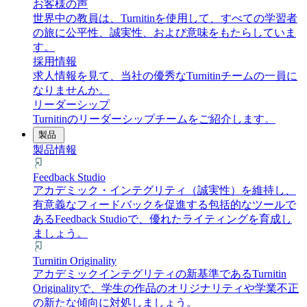
お客様の声
世界中の教員は、Turnitinを使用して、すべての学習者
の旅に公平性、誠実性、および意味をもたらしていま
す。
採用情報
求人情報を見て、当社の優秀なTurnitinチームの一員に
なりませんか。
リーダーシップ
Turnitinのリーダーシップチームをご紹介します。
製品
製品情報
Feedback Studio
アカデミック・インテグリティ（誠実性）を維持し、
有意義なフィードバックを促進する包括的なツールで
あるFeedback Studioで、優れたライティングを育成し
ましょう。
Turnitin Originality
アカデミックインテグリティの新基準であるTurnitin
Originalityで、学生の作品のオリジナリティや学業不正
の新たな傾向に対処しましょう。