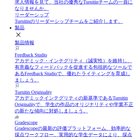
求人情報を見て、当社の優秀なTurnitinチームの一員に
なりませんか。
リーダーシップ
Turnitinのリーダーシップチームをご紹介します。
製品
close
製品情報
Feedback Studio
アカデミック・インテグリティ（誠実性）を維持し、
有意義なフィードバックを促進する包括的なツールで
あるFeedback Studioで、優れたライティングを育成し
ましょう。
Turnitin Originality
アカデミックインテグリティの新基準であるTurnitin
Originalityで、学生の作品のオリジナリティや学業不正
の新たな傾向に対処しましょう。
Gradescope
Gradescopeの最新の評価プラットフォーム、効率的な
採点ワークフロー、実用的な学生データにより、採点