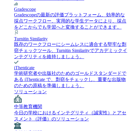
Gradescope
Gradescopeの最新の評価プラットフォーム、効率的な
採点ワークフロー、実用的な学生データにより、採点
をどこからでも学習へと変換することができます。
Turnitin Similarity
既存のワークフローにシームレスに適合する堅牢な剽
窃チェックツール、Turnitin Similarityでアカデミックイ
ンテグリティを維持しましょう。
iThenticate
学術研究者や出版社のためのゴールドスタンダードで
ある iThenticate で、剽窃をチェックし、重要な出版物
のための原稿を準備しましょう。
ソリューション
中等教育機関
今日の学校におけるインテグリティ（誠実性）とアセ
スメント（評価）のソリューション