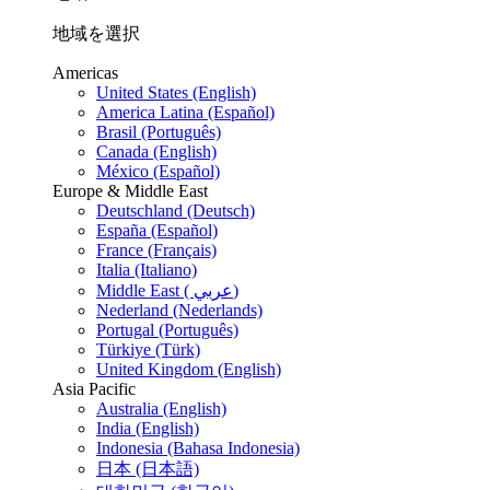
地域を選択
Americas
United States (English)
America Latina (Español)
Brasil (Português)
Canada (English)
México (Español)
Europe & Middle East
Deutschland (Deutsch)
España (Español)
France (Français)
Italia (Italiano)
Middle East ( عربي)
Nederland (Nederlands)
Portugal (Português)
Türkiye (Türk)
United Kingdom (English)
Asia Pacific
Australia (English)
India (English)
Indonesia (Bahasa Indonesia)
日本 (日本語)