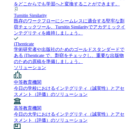
をどこからでも学習へと変換することができます。
Turnitin Similarity
既存のワークフローにシームレスに適合する堅牢な剽
窃チェックツール、Turnitin Similarityでアカデミックイ
ンテグリティを維持しましょう。
iThenticate
学術研究者や出版社のためのゴールドスタンダードで
ある iThenticate で、剽窃をチェックし、重要な出版物
のための原稿を準備しましょう。
ソリューション
中等教育機関
今日の学校におけるインテグリティ（誠実性）とアセ
スメント（評価）のソリューション
高等教育機関
今日の大学におけるインテグリティ（誠実性）とアセ
スメント（評価）のソリューション