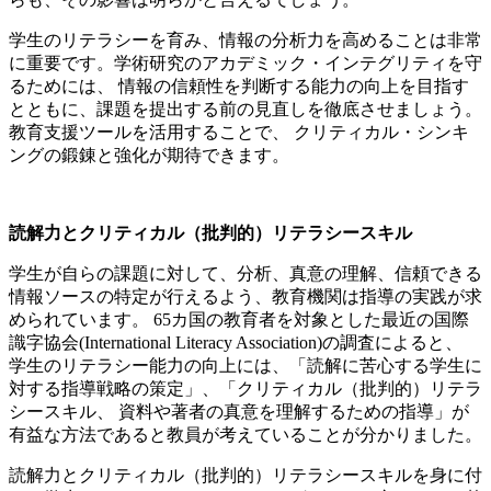
学生のリテラシーを育み、情報の分析力を高めることは非常
に重要です。学術研究のアカデミック・インテグリティを守
るためには、 情報の信頼性を判断する能力の向上を目指す
とともに、課題を提出する前の見直しを徹底させましょう。
教育支援ツールを活用することで、 クリティカル・シンキ
ングの鍛錬と強化が期待できます。
読解力とクリティカル（批判的）リテラシースキル
学生が自らの課題に対して、分析、真意の理解、信頼できる
情報ソースの特定が行えるよう、教育機関は指導の実践が求
められています。 65カ国の教育者を対象とした最近の国際
識字協会(International Literacy Association)の調査によると、
学生のリテラシー能力の向上には、「読解に苦心する学生に
対する指導戦略の策定」、「クリティカル（批判的）リテラ
シースキル、 資料や著者の真意を理解するための指導」が
有益な方法であると教員が考えていることが分かりました。
読解力とクリティカル（批判的）リテラシースキルを身に付