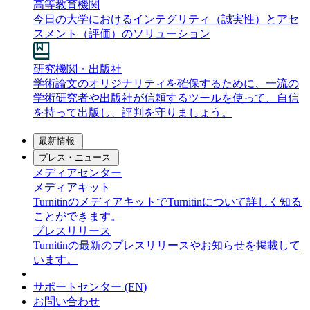
高等教育機関
今日の大学におけるインテグリティ（誠実性）とアセ
スメント（評価）のソリューション
研究機関・出版社
学術論文のオリジナリティを確保するために、一流の
学術研究者や出版社が信頼するツールを使って、自信
を持って出版し、評判を守りましょう。
最新情報
プレス・ニュース
メディアセンター
メディアキット
TurnitinのメディアキットでTurnitinについて詳しく知る
ことができます。
プレスリリース
Turnitinの最新のプレスリリースやお知らせを掲載して
います。
サポートセンター (EN)
お問い合わせ