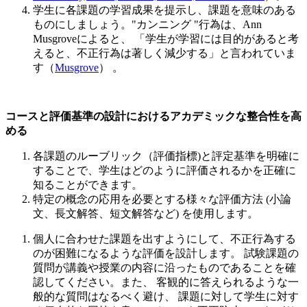
学生に各課題の学習成果を提示し、課題を意味のある
ものにしましょう。"カンニング "行為は、Ann
Musgroveによると、 「学生が学習には目的があると考
えると、不正行為は著しく減少する」と言われていま
す（
Musgrove
） 。
コースと評価基準の設計におけるアカデミックな整合性
を高
める
各課題のルーブリック（評価指標)と評定基準を明確に
することで、学生はどのように評価されるかを正確に
知ることができます。
特定の概念の応用を必要とする様々な評価方法 (小論
文、長文解答、短文解答など) を使用します。
個人に合わせた課題を出すようにして、不正行為する
のが困難になるような評価を設計します。 試験課題の
質問が講義や授業の内容に沿ったものであることを確
認してください。また、 客観的に答えられるような一
般的な質問はなるべく避け、 課題に対して学生に対す