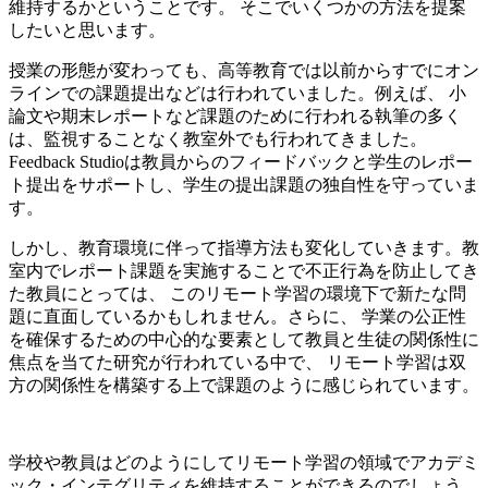
維持するかということです。 そこでいくつかの方法を提案
したいと思います。
授業の形態が変わっても、高等教育では以前からすでにオン
ラインでの課題提出などは行われていました。例えば、 小
論文や期末レポートなど課題のために行われる執筆の多く
は、監視することなく教室外でも行われてきました。
Feedback Studioは教員からのフィードバックと学生のレポー
ト提出をサポートし、学生の提出課題の独自性を守っていま
す。
しかし、教育環境に伴って指導方法も変化していきます。教
室内でレポート課題を実施することで不正行為を防止してき
た教員にとっては、 このリモート学習の環境下で新たな問
題に直面しているかもしれません。さらに、 学業の公正性
を確保するための中心的な要素として教員と生徒の関係性に
焦点を当てた研究が行われている中で、 リモート学習は双
方の関係性を構築する上で課題のように感じられています。
学校や教員はどのようにしてリモート学習の領域でアカデミ
ック・インテグリティを維持することができるのでしょう