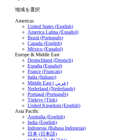
地域を選択
Americas
United States (English)
America Latina (Español)
Brasil (Português)
Canada (English)
México (Español)
Europe & Middle East
Deutschland (Deutsch)
España (Español)
France (Français)
Italia (Italiano)
Middle East ( عربي)
Nederland (Nederlands)
Portugal (Português)
Türkiye (Türk)
United Kingdom (English)
Asia Pacific
Australia (English)
India (English)
Indonesia (Bahasa Indonesia)
日本 (日本語)