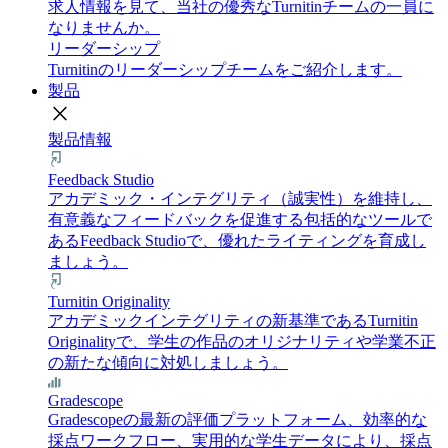
求人情報を見て、当社の優秀なTurnitinチームの一員に
なりませんか。
リーダーシップ
Turnitinのリーダーシップチームをご紹介します。
製品
close
製品情報
Feedback Studio
アカデミック・インテグリティ（誠実性）を維持し、
有意義なフィードバックを促進する包括的なツールで
あるFeedback Studioで、優れたライティングを育成し
ましょう。
Turnitin Originality
アカデミックインテグリティの新基準であるTurnitin
Originalityで、学生の作品のオリジナリティや学業不正
の新たな傾向に対処しましょう。
Gradescope
Gradescopeの最新の評価プラットフォーム、効率的な
採点ワークフロー、実用的な学生データにより、採点