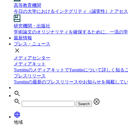
高等教育機関
今日の大学におけるインテグリティ（誠実性）とアセス
研究機関・出版社
学術論文のオリジナリティを確保するために、一流の学
最新情報
プレス・ニュース
close
メディアセンター
メディアキット
TurnitinのメディアキットでTurnitinについて詳しく
プレスリリース
Turnitinの最新のプレスリリースやお知らせを掲載して
search
search
cancel
Search
language
地域