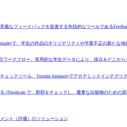
なフィードバックを促進する包括的なツールであるFeedback
Originalityで、学生の作品のオリジナリティや学業不正の新た
率的な採点ワークフロー、実用的な学生データにより、採点をどこ
ツール、Turnitin Similarityでアカデミックインテ
Thenticate で、剽窃をチェックし、重要な出版物のため
メント（評価）のソリューション