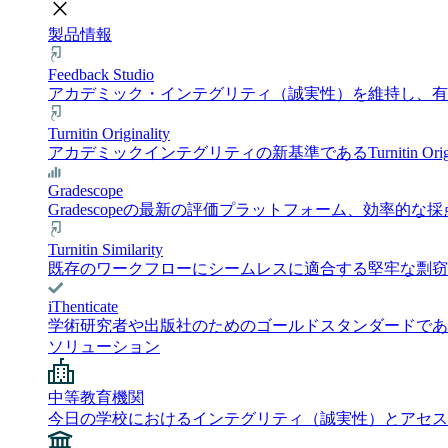
close
製品情報
Feedback Studio
アカデミック・インテグリティ（誠実性）を維持し、有意義
Turnitin Originality
アカデミックインテグリティの新基準であるTurnitin 
Gradescope
Gradescopeの最新の評価プラットフォーム、効
Turnitin Similarity
既存のワークフローにシームレスに適合する堅牢な剽窃チェック
iThenticate
学術研究者や出版社のためのゴールドスタンダードである i
ソリューション
中等教育機関
今日の学校におけるインテグリティ（誠実性）とアセス