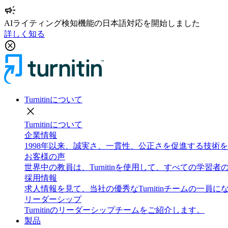
campaign
AIライティング検知機能の日本語対応を開始しました
詳しく知る
cancel
Turnitinについて
close
Turnitinについて
企業情報
1998年以来、誠実さ、一貫性、公正さを促進する技
お客様の声
世界中の教員は、Turnitinを使用して、すべての学
採用情報
求人情報を見て、当社の優秀なTurnitinチームの一員
リーダーシップ
Turnitinのリーダーシップチームをご紹介します。
製品