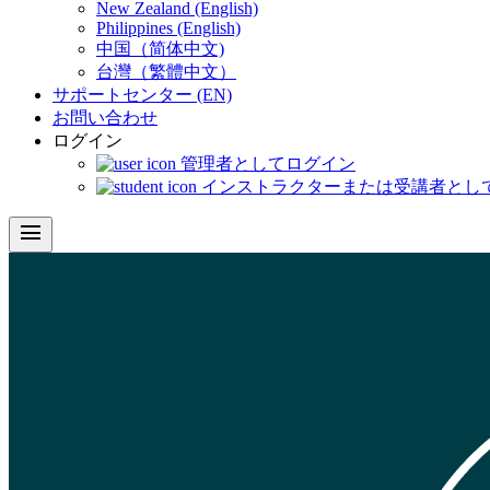
New Zealand (English)
Philippines (English)
中国（简体中文)
台灣（繁體中文）
サポートセンター (EN)
お問い合わせ
ログイン
管理者としてログイン
インストラクターまたは受講者とし
menu