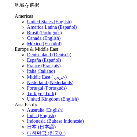
地域を選択
Americas
United States (English)
America Latina (Español)
Brasil (Português)
Canada (English)
México (Español)
Europe & Middle East
Deutschland (Deutsch)
España (Español)
France (Français)
Italia (Italiano)
Middle East ( عربي)
Nederland (Nederlands)
Portugal (Português)
Türkiye (Türk)
United Kingdom (English)
Asia Pacific
Australia (English)
India (English)
Indonesia (Bahasa Indonesia)
日本 (日本語)
대한민국 (한국어)