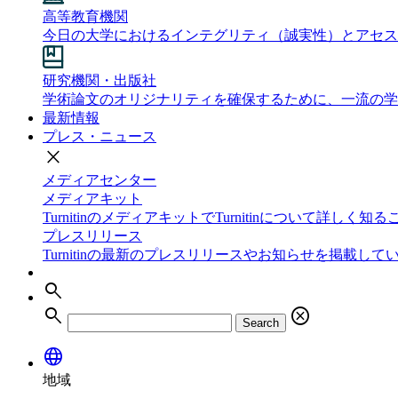
高等教育機関
今日の大学におけるインテグリティ（誠実性）とアセス
研究機関・出版社
学術論文のオリジナリティを確保するために、一流の学
最新情報
プレス・ニュース
close
メディアセンター
メディアキット
TurnitinのメディアキットでTurnitinについて詳しく
プレスリリース
Turnitinの最新のプレスリリースやお知らせを掲載して
search
search
cancel
Search
language
地域