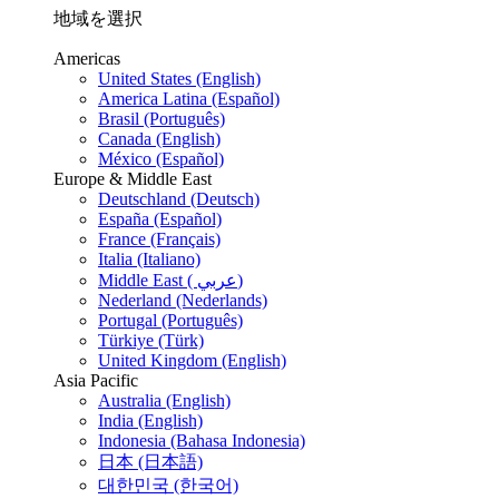
地域を選択
Americas
United States (English)
America Latina (Español)
Brasil (Português)
Canada (English)
México (Español)
Europe & Middle East
Deutschland (Deutsch)
España (Español)
France (Français)
Italia (Italiano)
Middle East ( عربي)
Nederland (Nederlands)
Portugal (Português)
Türkiye (Türk)
United Kingdom (English)
Asia Pacific
Australia (English)
India (English)
Indonesia (Bahasa Indonesia)
日本 (日本語)
대한민국 (한국어)