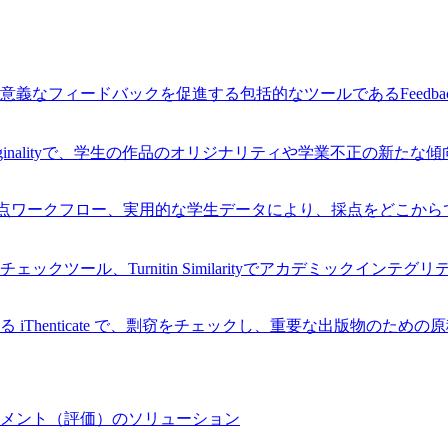
なフィードバックを促進する包括的なツールであるFeedback
Originalityで、学生の作品のオリジナリティや学業不正の新た
率的な採点ワークフロー、実用的な学生データにより、採点をどこ
ツール、Turnitin Similarityでアカデミックインテ
Thenticate で、剽窃をチェックし、重要な出版物のため
メント（評価）のソリューション