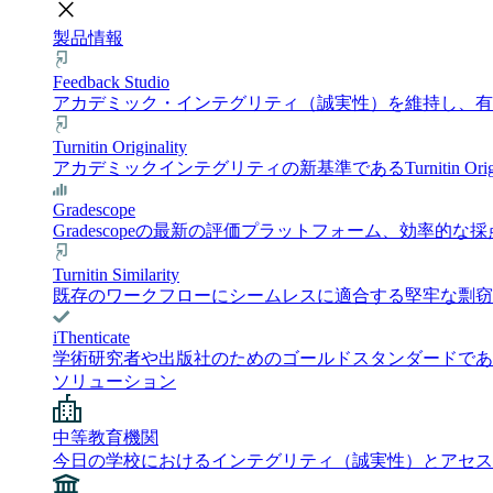
close
製品情報
Feedback Studio
アカデミック・インテグリティ（誠実性）を維持し、有意義
Turnitin Originality
アカデミックインテグリティの新基準であるTurnitin 
Gradescope
Gradescopeの最新の評価プラットフォーム、効
Turnitin Similarity
既存のワークフローにシームレスに適合する堅牢な剽窃チェック
iThenticate
学術研究者や出版社のためのゴールドスタンダードである i
ソリューション
中等教育機関
今日の学校におけるインテグリティ（誠実性）とアセス