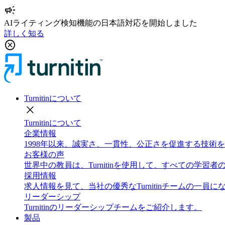
campaign
AIライティング検知機能の日本語対応を開始しました
詳しく知る
cancel
Turnitinについて
close
Turnitinについて
企業情報
1998年以来、誠実さ、一貫性、公正さを促進する技
お客様の声
世界中の教員は、Turnitinを使用して、すべての学
採用情報
求人情報を見て、当社の優秀なTurnitinチームの一員
リーダーシップ
Turnitinのリーダーシップチームをご紹介します。
製品