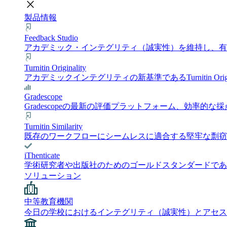
close
製品情報
Feedback Studio
アカデミック・インテグリティ（誠実性）を維持し、有意義
Turnitin Originality
アカデミックインテグリティの新基準であるTurnitin 
Gradescope
Gradescopeの最新の評価プラットフォーム、効
Turnitin Similarity
既存のワークフローにシームレスに適合する堅牢な剽窃チェック
iThenticate
学術研究者や出版社のためのゴールドスタンダードである i
ソリューション
中等教育機関
今日の学校におけるインテグリティ（誠実性）とアセス