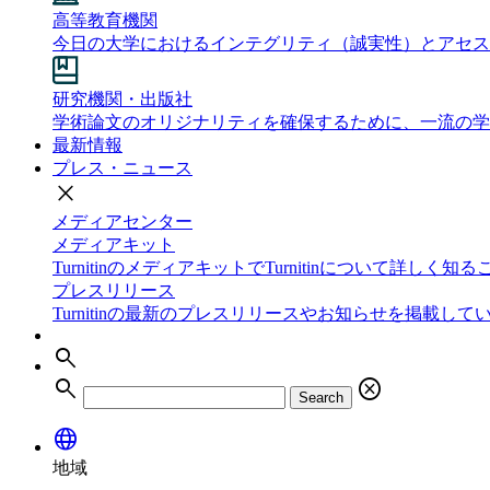
高等教育機関
今日の大学におけるインテグリティ（誠実性）とアセス
研究機関・出版社
学術論文のオリジナリティを確保するために、一流の学
最新情報
プレス・ニュース
close
メディアセンター
メディアキット
TurnitinのメディアキットでTurnitinについて詳しく
プレスリリース
Turnitinの最新のプレスリリースやお知らせを掲載して
search
search
cancel
Search
language
地域