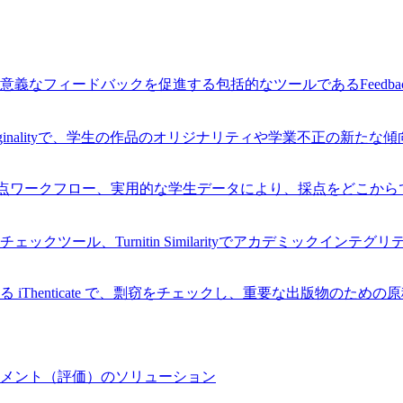
なフィードバックを促進する包括的なツールであるFeedback
Originalityで、学生の作品のオリジナリティや学業不正の新た
率的な採点ワークフロー、実用的な学生データにより、採点をどこ
ツール、Turnitin Similarityでアカデミックインテ
Thenticate で、剽窃をチェックし、重要な出版物のため
メント（評価）のソリューション