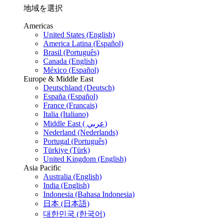
地域を選択
Americas
United States (English)
America Latina (Español)
Brasil (Português)
Canada (English)
México (Español)
Europe & Middle East
Deutschland (Deutsch)
España (Español)
France (Français)
Italia (Italiano)
Middle East ( عربي)
Nederland (Nederlands)
Portugal (Português)
Türkiye (Türk)
United Kingdom (English)
Asia Pacific
Australia (English)
India (English)
Indonesia (Bahasa Indonesia)
日本 (日本語)
대한민국 (한국어)