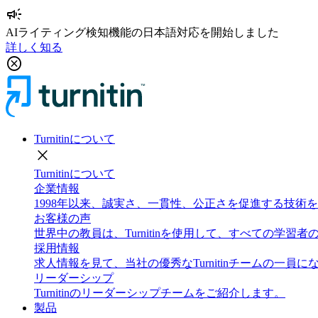
campaign
AIライティング検知機能の日本語対応を開始しました
詳しく知る
cancel
Turnitinについて
close
Turnitinについて
企業情報
1998年以来、誠実さ、一貫性、公正さを促進する技
お客様の声
世界中の教員は、Turnitinを使用して、すべての学
採用情報
求人情報を見て、当社の優秀なTurnitinチームの一員
リーダーシップ
Turnitinのリーダーシップチームをご紹介します。
製品