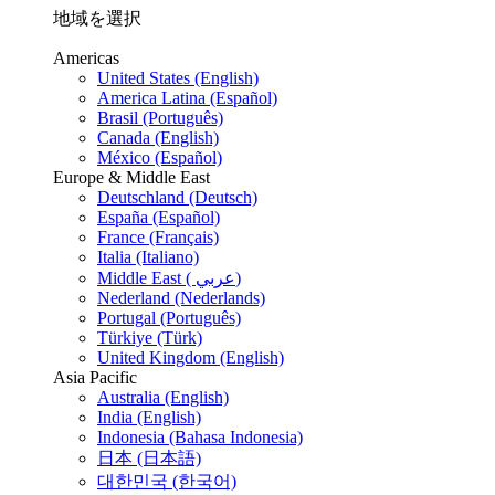
地域を選択
Americas
United States (English)
America Latina (Español)
Brasil (Português)
Canada (English)
México (Español)
Europe & Middle East
Deutschland (Deutsch)
España (Español)
France (Français)
Italia (Italiano)
Middle East ( عربي)
Nederland (Nederlands)
Portugal (Português)
Türkiye (Türk)
United Kingdom (English)
Asia Pacific
Australia (English)
India (English)
Indonesia (Bahasa Indonesia)
日本 (日本語)
대한민국 (한국어)