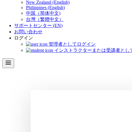
New Zealand (English)
Philippines (English)
中国（简体中文)
台灣（繁體中文）
サポートセンター (EN)
お問い合わせ
ログイン
管理者としてログイン
インストラクターまたは受講者とし
menu