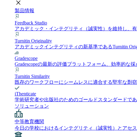
close
製品情報
Feedback Studio
アカデミック・インテグリティ（誠実性）を維持し、有意義
Turnitin Originality
アカデミックインテグリティの新基準であるTurnitin 
Gradescope
Gradescopeの最新の評価プラットフォーム、効
Turnitin Similarity
既存のワークフローにシームレスに適合する堅牢な剽窃チェック
iThenticate
学術研究者や出版社のためのゴールドスタンダードである i
ソリューション
中等教育機関
今日の学校におけるインテグリティ（誠実性）とアセス