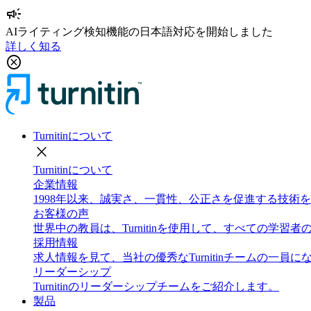
campaign
AIライティング検知機能の日本語対応を開始しました
詳しく知る
cancel
Turnitinについて
close
Turnitinについて
企業情報
1998年以来、誠実さ、一貫性、公正さを促進する技
お客様の声
世界中の教員は、Turnitinを使用して、すべての学
採用情報
求人情報を見て、当社の優秀なTurnitinチームの一員
リーダーシップ
Turnitinのリーダーシップチームをご紹介します。
製品