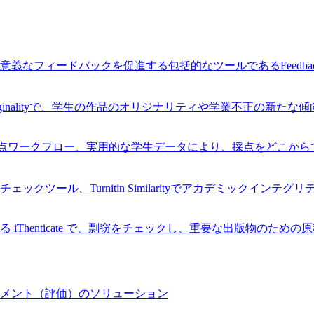
なフィードバックを促進する包括的なツールであるFeedback
Originalityで、学生の作品のオリジナリティや学業不正の新た
率的な採点ワークフロー、実用的な学生データにより、採点をどこ
ツール、Turnitin Similarityでアカデミックインテ
Thenticate で、剽窃をチェックし、重要な出版物のため
メント（評価）のソリューション