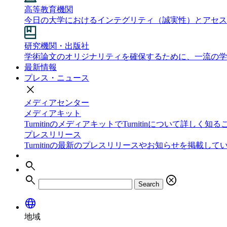
高等教育機関
今日の大学におけるインテグリティ（誠実性）とアセス
研究機関・出版社
学術論文のオリジナリティを確保するために、一流の学
最新情報
プレス・ニュース
close
メディアセンター
メディアキット
TurnitinのメディアキットでTurnitinについて詳しく
プレスリリース
Turnitinの最新のプレスリリースやお知らせを掲載して
search
search
cancel
Search
language
地域