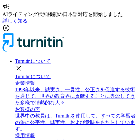
campaign
AIライティング検知機能の日本語対応を開始しました
詳しく知る
cancel
Turnitinについて
close
Turnitinについて
企業情報
1998年以来、誠実さ、一貫性、公正さを促進する技術
を通じて、世界の教育界に貢献することに専念してき
た多様で情熱的な人々
お客様の声
世界中の教員は、Turnitinを使用して、すべての学習者
の旅に公平性、誠実性、および意味をもたらしていま
す。
採用情報