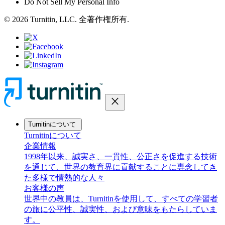
Do Not Sell My Personal Info
© 2026 Turnitin, LLC. 全著作権所有.
close
Turnitinについて
Turnitinについて
企業情報
1998年以来、誠実さ、一貫性、公正さを促進する技術
を通じて、世界の教育界に貢献することに専念してき
た多様で情熱的な人々
お客様の声
世界中の教員は、Turnitinを使用して、すべての学習者
の旅に公平性、誠実性、および意味をもたらしていま
す。