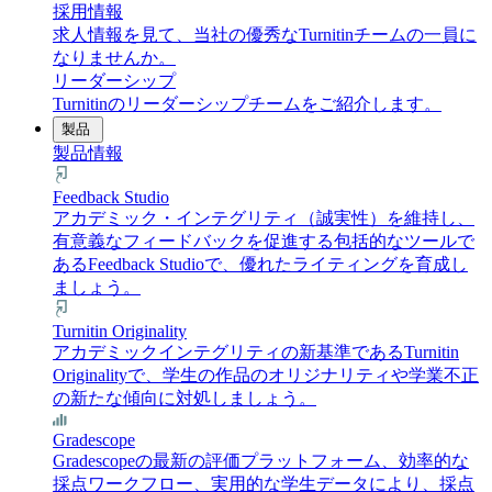
採用情報
求人情報を見て、当社の優秀なTurnitinチームの一員に
なりませんか。
リーダーシップ
Turnitinのリーダーシップチームをご紹介します。
製品
製品情報
Feedback Studio
アカデミック・インテグリティ（誠実性）を維持し、
有意義なフィードバックを促進する包括的なツールで
あるFeedback Studioで、優れたライティングを育成し
ましょう。
Turnitin Originality
アカデミックインテグリティの新基準であるTurnitin
Originalityで、学生の作品のオリジナリティや学業不正
の新たな傾向に対処しましょう。
Gradescope
Gradescopeの最新の評価プラットフォーム、効率的な
採点ワークフロー、実用的な学生データにより、採点