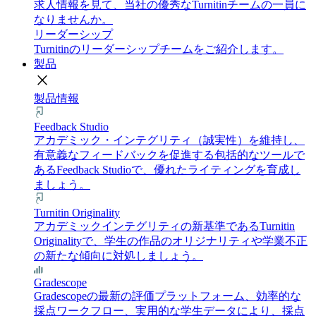
求人情報を見て、当社の優秀なTurnitinチームの一員に
なりませんか。
リーダーシップ
Turnitinのリーダーシップチームをご紹介します。
製品
close
製品情報
Feedback Studio
アカデミック・インテグリティ（誠実性）を維持し、
有意義なフィードバックを促進する包括的なツールで
あるFeedback Studioで、優れたライティングを育成し
ましょう。
Turnitin Originality
アカデミックインテグリティの新基準であるTurnitin
Originalityで、学生の作品のオリジナリティや学業不正
の新たな傾向に対処しましょう。
Gradescope
Gradescopeの最新の評価プラットフォーム、効率的な
採点ワークフロー、実用的な学生データにより、採点