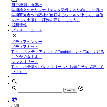
研究機関・出版社
学術論文のオリジナリティを確保するために、一流の
学術研究者や出版社が信頼するツールを使って、自信
を持って出版し、評判を守りましょう。
最新情報
プレス・ニュース
close
メディアセンター
メディアキット
TurnitinのメディアキットでTurnitinについて詳しく知る
ことができます。
プレスリリース
Turnitinの最新のプレスリリースやお知らせを掲載して
います。
search
search
cancel
Search
language
地域