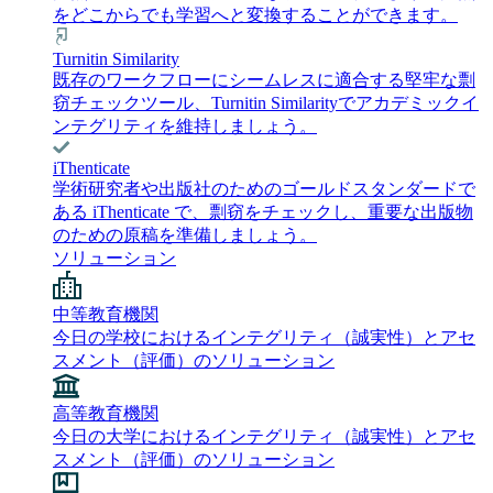
をどこからでも学習へと変換することができます。
Turnitin Similarity
既存のワークフローにシームレスに適合する堅牢な剽
窃チェックツール、Turnitin Similarityでアカデミックイ
ンテグリティを維持しましょう。
iThenticate
学術研究者や出版社のためのゴールドスタンダードで
ある iThenticate で、剽窃をチェックし、重要な出版物
のための原稿を準備しましょう。
ソリューション
中等教育機関
今日の学校におけるインテグリティ（誠実性）とアセ
スメント（評価）のソリューション
高等教育機関
今日の大学におけるインテグリティ（誠実性）とアセ
スメント（評価）のソリューション