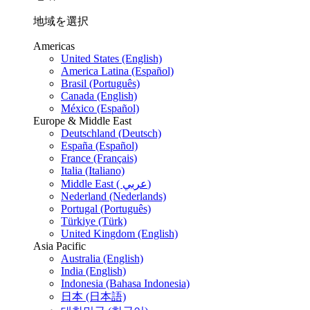
地域を選択
Americas
United States (English)
America Latina (Español)
Brasil (Português)
Canada (English)
México (Español)
Europe & Middle East
Deutschland (Deutsch)
España (Español)
France (Français)
Italia (Italiano)
Middle East ( عربي)
Nederland (Nederlands)
Portugal (Português)
Türkiye (Türk)
United Kingdom (English)
Asia Pacific
Australia (English)
India (English)
Indonesia (Bahasa Indonesia)
日本 (日本語)