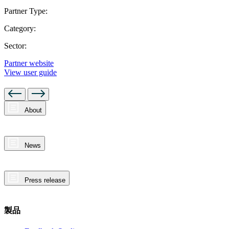
Partner Type:
Category:
Sector:
Partner website
View user guide
About
News
Press release
製品