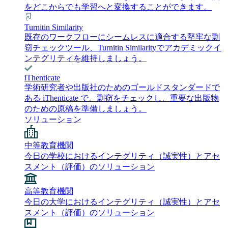
をどこからでも学習へと変換することができます。
Turnitin Similarity
既存のワークフローにシームレスに適合する堅牢な剽
窃チェックツール、Turnitin Similarityでアカデミックイ
ンテグリティを維持しましょう。
iThenticate
学術研究者や出版社のためのゴールドスタンダードで
ある iThenticate で、剽窃をチェックし、重要な出版物
のための原稿を準備しましょう。
ソリューション
中等教育機関
今日の学校におけるインテグリティ（誠実性）とアセ
スメント（評価）のソリューション
高等教育機関
今日の大学におけるインテグリティ（誠実性）とアセ
スメント（評価）のソリューション