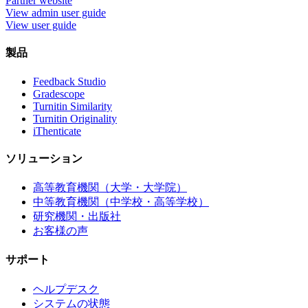
Partner website
View admin user guide
View user guide
製品
Feedback Studio
Gradescope
Turnitin Similarity
Turnitin Originality
iThenticate
ソリューション
高等教育機関（大学・大学院）
中等教育機関（中学校・高等学校）
研究機関・出版社
お客様の声
サポート
ヘルプデスク
システムの状態