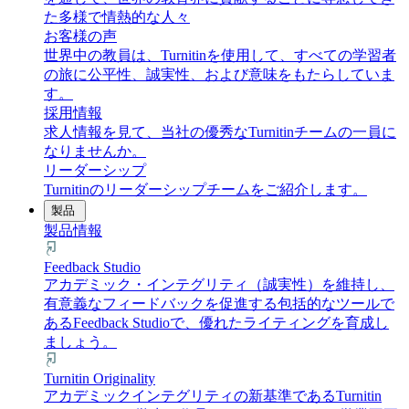
た多様で情熱的な人々
お客様の声
世界中の教員は、Turnitinを使用して、すべての学習者
の旅に公平性、誠実性、および意味をもたらしていま
す。
採用情報
求人情報を見て、当社の優秀なTurnitinチームの一員に
なりませんか。
リーダーシップ
Turnitinのリーダーシップチームをご紹介します。
製品
製品情報
Feedback Studio
アカデミック・インテグリティ（誠実性）を維持し、
有意義なフィードバックを促進する包括的なツールで
あるFeedback Studioで、優れたライティングを育成し
ましょう。
Turnitin Originality
アカデミックインテグリティの新基準であるTurnitin