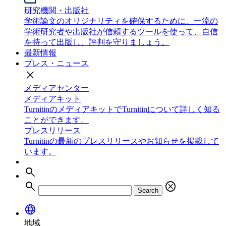
研究機関・出版社
学術論文のオリジナリティを確保するために、一流の
学術研究者や出版社が信頼するツールを使って、自信
を持って出版し、評判を守りましょう。
最新情報
プレス・ニュース
close
メディアセンター
メディアキット
TurnitinのメディアキットでTurnitinについて詳しく知る
ことができます。
プレスリリース
Turnitinの最新のプレスリリースやお知らせを掲載して
います。
search
search
cancel
Search
language
地域