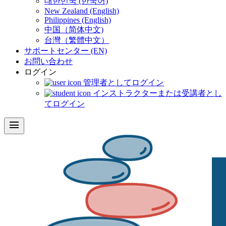
대한민국 (한국어)
New Zealand (English)
Philippines (English)
中国（简体中文)
台灣（繁體中文）
サポートセンター (EN)
お問い合わせ
ログイン
管理者としてログイン
インストラクターまたは受講者とし
てログイン
menu