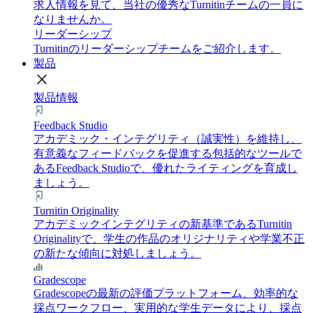
求人情報を見て、当社の優秀なTurnitinチームの一員に
なりませんか。
リーダーシップ
Turnitinのリーダーシップチームをご紹介します。
製品
close
製品情報
Feedback Studio
アカデミック・インテグリティ（誠実性）を維持し、
有意義なフィードバックを促進する包括的なツールで
あるFeedback Studioで、優れたライティングを育成し
ましょう。
Turnitin Originality
アカデミックインテグリティの新基準であるTurnitin
Originalityで、学生の作品のオリジナリティや学業不正
の新たな傾向に対処しましょう。
Gradescope
Gradescopeの最新の評価プラットフォーム、効率的な
採点ワークフロー、実用的な学生データにより、採点