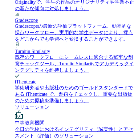
Originalityで、学生の作品のオリジナリティや学業不正
の新たな傾向に対処しましょう。
Gradescope
Gradescopeの最新の評価プラットフォーム、効率的な
採点ワークフロー、実用的な学生データにより、採点
をどこからでも学習へと変換することができます。
Turnitin Similarity
既存のワークフローにシームレスに適合する堅牢な剽
窃チェックツール、Turnitin Similarityでアカデミックイ
ンテグリティを維持しましょう。
iThenticate
学術研究者や出版社のためのゴールドスタンダードで
ある iThenticate で、剽窃をチェックし、重要な出版物
のための原稿を準備しましょう。
ソリューション
中等教育機関
今日の学校におけるインテグリティ（誠実性）とアセ
スメント（評価）のソリューション