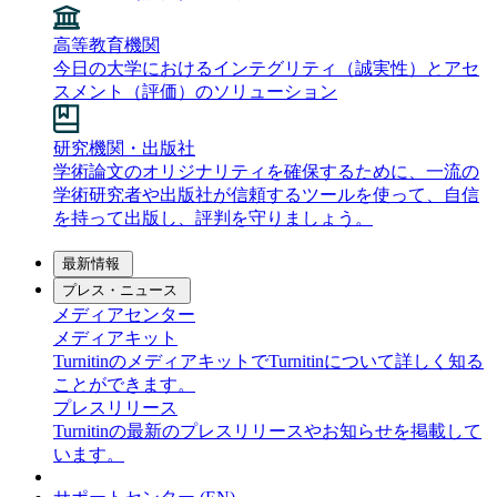
高等教育機関
今日の大学におけるインテグリティ（誠実性）とアセ
スメント（評価）のソリューション
研究機関・出版社
学術論文のオリジナリティを確保するために、一流の
学術研究者や出版社が信頼するツールを使って、自信
を持って出版し、評判を守りましょう。
最新情報
プレス・ニュース
メディアセンター
メディアキット
TurnitinのメディアキットでTurnitinについて詳しく知る
ことができます。
プレスリリース
Turnitinの最新のプレスリリースやお知らせを掲載して
います。