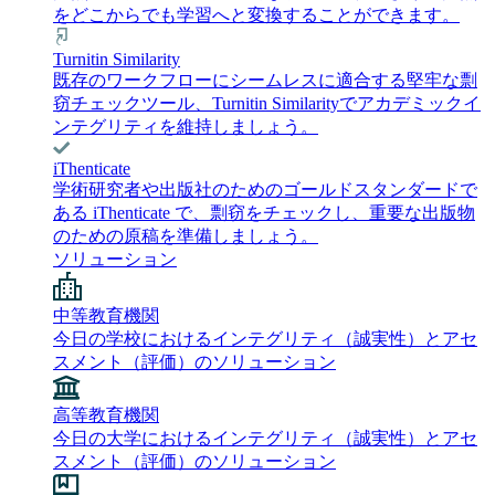
をどこからでも学習へと変換することができます。
Turnitin Similarity
既存のワークフローにシームレスに適合する堅牢な剽
窃チェックツール、Turnitin Similarityでアカデミックイ
ンテグリティを維持しましょう。
iThenticate
学術研究者や出版社のためのゴールドスタンダードで
ある iThenticate で、剽窃をチェックし、重要な出版物
のための原稿を準備しましょう。
ソリューション
中等教育機関
今日の学校におけるインテグリティ（誠実性）とアセ
スメント（評価）のソリューション
高等教育機関
今日の大学におけるインテグリティ（誠実性）とアセ
スメント（評価）のソリューション