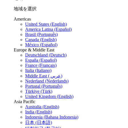
地域を選択
Americas
United States (English)
America Latina (Español)
Brasil (Português)
Canada (English)
México (Español)
Europe & Middle East
Deutschland (Deutsch)
España (Español)
France (Français)
Italia (Italiano)
Middle East ( عربي)
Nederland (Nederlands)
Portugal (Português)
Türkiye (Türk)
United Kingdom (English)
Asia Pacific
Australia (English)
India (English)
Indonesia (Bahasa Indonesia)
日本 (日本語)