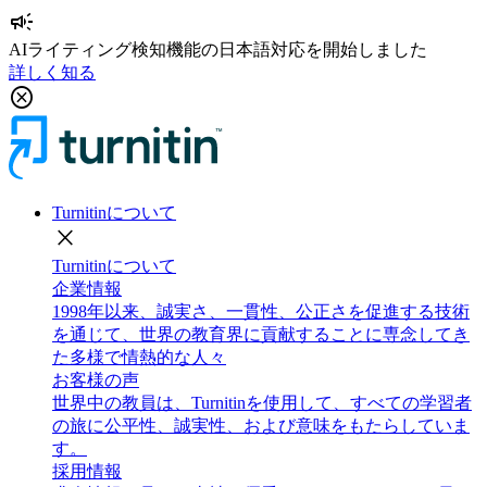
campaign
AIライティング検知機能の日本語対応を開始しました
詳しく知る
cancel
Turnitinについて
close
Turnitinについて
企業情報
1998年以来、誠実さ、一貫性、公正さを促進する技術
を通じて、世界の教育界に貢献することに専念してき
た多様で情熱的な人々
お客様の声
世界中の教員は、Turnitinを使用して、すべての学習者
の旅に公平性、誠実性、および意味をもたらしていま
す。
採用情報