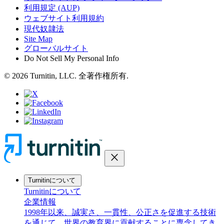
利用規定 (AUP)
ウェブサイト利用規約
現代奴隷法
Site Map
グローバルサイト
Do Not Sell My Personal Info
© 2026 Turnitin, LLC. 全著作権所有.
close
Turnitinについて
Turnitinについて
企業情報
1998年以来、誠実さ、一貫性、公正さを促進する技術
を通じて、世界の教育界に貢献することに専念してき