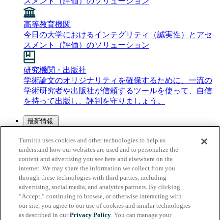
スメント（評価）のソリューション
高等教育機関
今日の大学におけるインテグリティ（誠実性）とアセ
スメント（評価）のソリューション
研究機関・出版社
学術論文のオリジナリティを確保するために、一流の
学術研究者や出版社が信頼するツールを使って、自信
を持って出版し、評判を守りましょう。
最新情報
プレス・ニュース
Turnitin uses cookies and other technologies to help us
メディアセンター
understand how our websites are used and to personalize the
メディアキット
content and advertising you see here and elsewhere on the
TurnitinのメディアキットでTurnitinについて詳しく知る
internet. We may share the information we collect from you
ことができます。
through these technologies with third parties, including
プレスリリース
advertising, social media, and analytics partners. By clicking
Turnitinの最新のプレスリリースやお知らせを掲載して
“Accept,” continuing to browse, or otherwise interacting with
います。
our site, you agree to our use of cookies and similar technologies
as described in our
Privacy Policy
. You can manage your