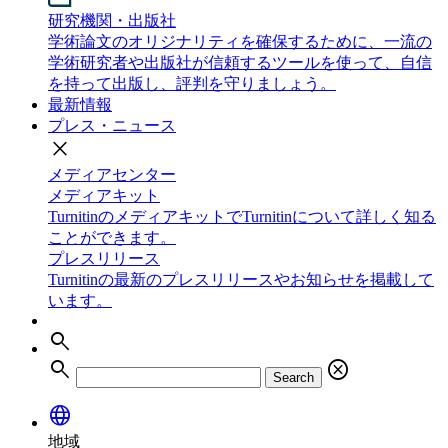
研究機関・出版社
学術論文のオリジナリティを確保するために、一流の
学術研究者や出版社が信頼するツールを使って、自信
を持って出版し、評判を守りましょう。
最新情報
プレス・ニュース
close
メディアセンター
メディアキット
TurnitinのメディアキットでTurnitinについて詳しく知る
ことができます。
プレスリリース
Turnitinの最新のプレスリリースやお知らせを掲載して
います。
search
search
cancel
Search
language
地域