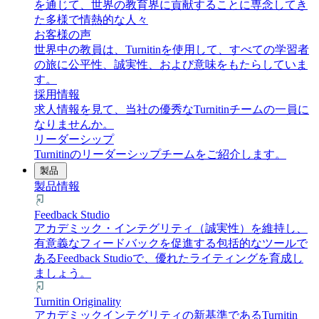
を通じて、世界の教育界に貢献することに専念してき
た多様で情熱的な人々
お客様の声
世界中の教員は、Turnitinを使用して、すべての学習者
の旅に公平性、誠実性、および意味をもたらしていま
す。
採用情報
求人情報を見て、当社の優秀なTurnitinチームの一員に
なりませんか。
リーダーシップ
Turnitinのリーダーシップチームをご紹介します。
製品
製品情報
Feedback Studio
アカデミック・インテグリティ（誠実性）を維持し、
有意義なフィードバックを促進する包括的なツールで
あるFeedback Studioで、優れたライティングを育成し
ましょう。
Turnitin Originality
アカデミックインテグリティの新基準であるTurnitin