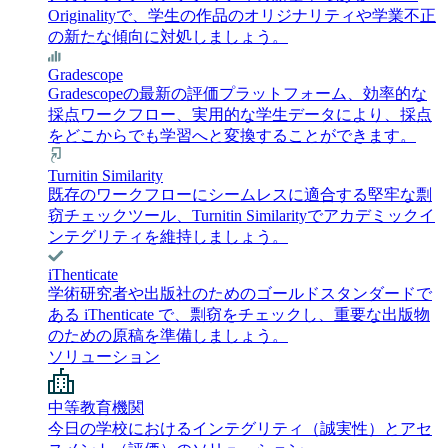
Originalityで、学生の作品のオリジナリティや学業不正
の新たな傾向に対処しましょう。
Gradescope
Gradescopeの最新の評価プラットフォーム、効率的な
採点ワークフロー、実用的な学生データにより、採点
をどこからでも学習へと変換することができます。
Turnitin Similarity
既存のワークフローにシームレスに適合する堅牢な剽
窃チェックツール、Turnitin Similarityでアカデミックイ
ンテグリティを維持しましょう。
iThenticate
学術研究者や出版社のためのゴールドスタンダードで
ある iThenticate で、剽窃をチェックし、重要な出版物
のための原稿を準備しましょう。
ソリューション
中等教育機関
今日の学校におけるインテグリティ（誠実性）とアセ