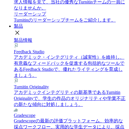
求人情報を見て、当社の優秀なTurnitinチームの一員に
なりませんか。
リーダーシップ
Turnitinのリーダーシップチームをご紹介します。
製品
close
製品情報
Feedback Studio
アカデミック・インテグリティ（誠実性）を維持し、
有意義なフィードバックを促進する包括的なツールで
あるFeedback Studioで、優れたライティングを育成し
ましょう。
Turnitin Originality
アカデミックインテグリティの新基準であるTurnitin
Originalityで、学生の作品のオリジナリティや学業不正
の新たな傾向に対処しましょう。
Gradescope
Gradescopeの最新の評価プラットフォーム、効率的な
採点ワークフロー、実用的な学生データにより、採点