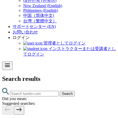
대한민국 (한국어)
New Zealand (English)
Philippines (English)
中国（简体中文)
台灣（繁體中文）
サポートセンター (EN)
お問い合わせ
ログイン
管理者としてログイン
インストラクターまたは受講者とし
てログイン
menu
Search results
Search
Did you mean:
Suggested searches:
west
east