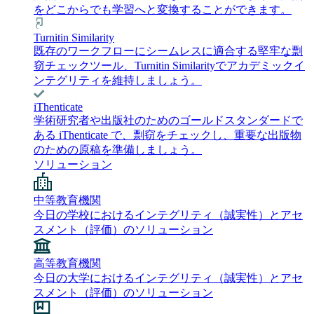
をどこからでも学習へと変換することができます。
Turnitin Similarity
既存のワークフローにシームレスに適合する堅牢な剽
窃チェックツール、Turnitin Similarityでアカデミックイ
ンテグリティを維持しましょう。
iThenticate
学術研究者や出版社のためのゴールドスタンダードで
ある iThenticate で、剽窃をチェックし、重要な出版物
のための原稿を準備しましょう。
ソリューション
中等教育機関
今日の学校におけるインテグリティ（誠実性）とアセ
スメント（評価）のソリューション
高等教育機関
今日の大学におけるインテグリティ（誠実性）とアセ
スメント（評価）のソリューション