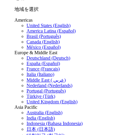
地域を選択
Americas
United States (English)
America Latina (Español)
Brasil (Português)
Canada (English)
México (Español)
Europe & Middle East
Deutschland (Deutsch)
España (Español)
France (Français)
Italia (Italiano)
Middle East ( عربي)
Nederland (Nederlands)
Portugal (Português)
Türkiye (Türk)
United Kingdom (English)
Asia Pacific
Australia (English)
India (English)
Indonesia (Bahasa Indonesia)
日本 (日本語)