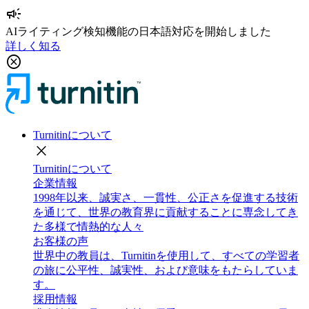
campaign
AIライティング検知機能の日本語対応を開始しました
詳しく知る
cancel
Turnitinについて
close
Turnitinについて
企業情報
1998年以来、誠実さ、一貫性、公正さを促進する技術
を通じて、世界の教育界に貢献することに専念してき
た多様で情熱的な人々
お客様の声
世界中の教員は、Turnitinを使用して、すべての学習者
の旅に公平性、誠実性、および意味をもたらしていま
す。
採用情報