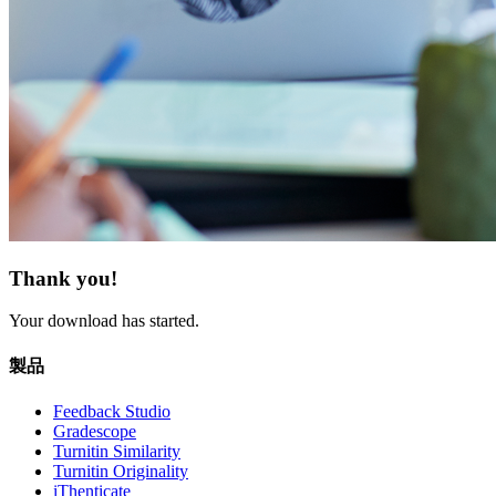
Thank you!
Your download has started.
製品
Feedback Studio
Gradescope
Turnitin Similarity
Turnitin Originality
iThenticate