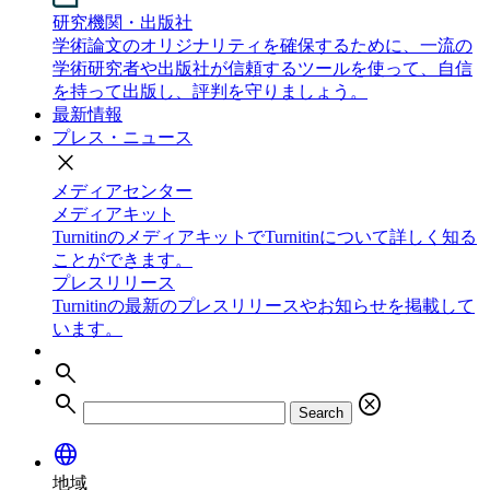
研究機関・出版社
学術論文のオリジナリティを確保するために、一流の
学術研究者や出版社が信頼するツールを使って、自信
を持って出版し、評判を守りましょう。
最新情報
プレス・ニュース
close
メディアセンター
メディアキット
TurnitinのメディアキットでTurnitinについて詳しく知る
ことができます。
プレスリリース
Turnitinの最新のプレスリリースやお知らせを掲載して
います。
search
search
cancel
Search
language
地域