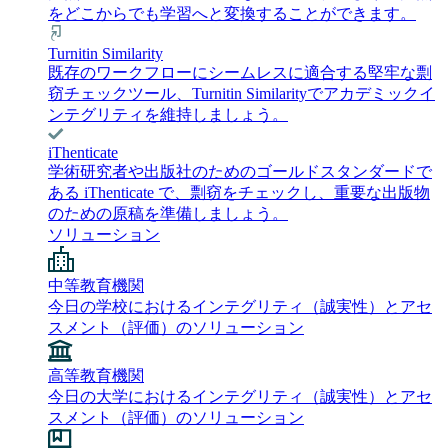
をどこからでも学習へと変換することができます。
Turnitin Similarity
既存のワークフローにシームレスに適合する堅牢な剽
窃チェックツール、Turnitin Similarityでアカデミックイ
ンテグリティを維持しましょう。
iThenticate
学術研究者や出版社のためのゴールドスタンダードで
ある iThenticate で、剽窃をチェックし、重要な出版物
のための原稿を準備しましょう。
ソリューション
中等教育機関
今日の学校におけるインテグリティ（誠実性）とアセ
スメント（評価）のソリューション
高等教育機関
今日の大学におけるインテグリティ（誠実性）とアセ
スメント（評価）のソリューション