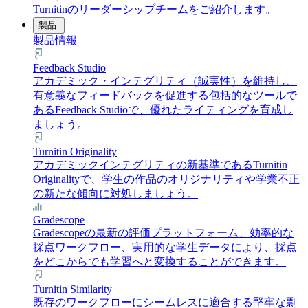
Turnitinのリーダーシップチームをご紹介します。
製品
製品情報
Feedback Studio
アカデミック・インテグリティ（誠実性）を維持し、
有意義なフィードバックを促進する包括的なツールで
あるFeedback Studioで、優れたライティングを育成し
ましょう。
Turnitin Originality
アカデミックインテグリティの新基準であるTurnitin
Originalityで、学生の作品のオリジナリティや学業不正
の新たな傾向に対処しましょう。
Gradescope
Gradescopeの最新の評価プラットフォーム、効率的な
採点ワークフロー、実用的な学生データにより、採点
をどこからでも学習へと変換することができます。
Turnitin Similarity
既存のワークフローにシームレスに適合する堅牢な剽