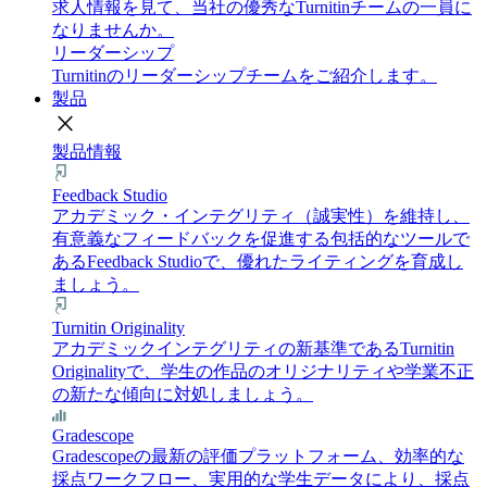
求人情報を見て、当社の優秀なTurnitinチームの一員に
なりませんか。
リーダーシップ
Turnitinのリーダーシップチームをご紹介します。
製品
close
製品情報
Feedback Studio
アカデミック・インテグリティ（誠実性）を維持し、
有意義なフィードバックを促進する包括的なツールで
あるFeedback Studioで、優れたライティングを育成し
ましょう。
Turnitin Originality
アカデミックインテグリティの新基準であるTurnitin
Originalityで、学生の作品のオリジナリティや学業不正
の新たな傾向に対処しましょう。
Gradescope
Gradescopeの最新の評価プラットフォーム、効率的な
採点ワークフロー、実用的な学生データにより、採点