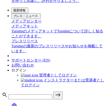
を持って出版し、評判を守りましょう。
最新情報
プレス・ニュース
メディアセンター
メディアキット
TurnitinのメディアキットでTurnitinについて詳しく知る
ことができます。
プレスリリース
Turnitinの最新のプレスリリースやお知らせを掲載して
います。
サポートセンター (EN)
お問い合わせ
ログイン
管理者としてログイン
インストラクターまたは受講者とし
てログイン
search
east
language