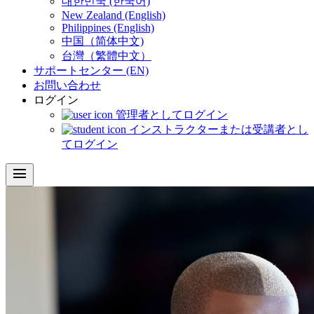
대한민국 (한국어)
New Zealand (English)
Philippines (English)
中国（简体中文)
台灣（繁體中文）
サポートセンター (EN)
お問い合わせ
ログイン
管理者としてログイン
インストラクターまたは受講者とし
てログイン
menu