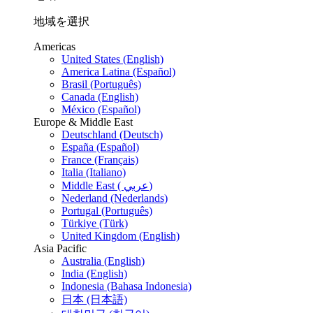
地域を選択
Americas
United States (English)
America Latina (Español)
Brasil (Português)
Canada (English)
México (Español)
Europe & Middle East
Deutschland (Deutsch)
España (Español)
France (Français)
Italia (Italiano)
Middle East ( عربي)
Nederland (Nederlands)
Portugal (Português)
Türkiye (Türk)
United Kingdom (English)
Asia Pacific
Australia (English)
India (English)
Indonesia (Bahasa Indonesia)
日本 (日本語)