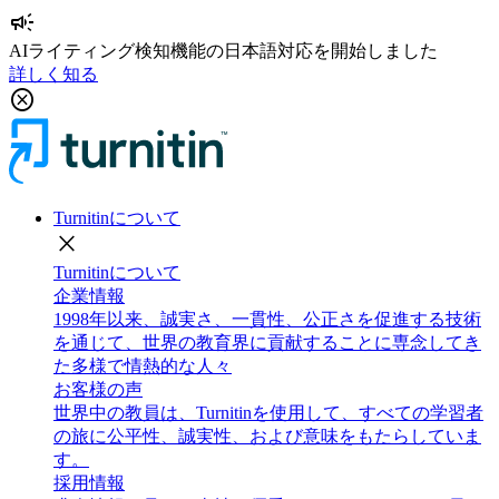
campaign
AIライティング検知機能の日本語対応を開始しました
詳しく知る
cancel
Turnitinについて
close
Turnitinについて
企業情報
1998年以来、誠実さ、一貫性、公正さを促進する技術
を通じて、世界の教育界に貢献することに専念してき
た多様で情熱的な人々
お客様の声
世界中の教員は、Turnitinを使用して、すべての学習者
の旅に公平性、誠実性、および意味をもたらしていま
す。
採用情報