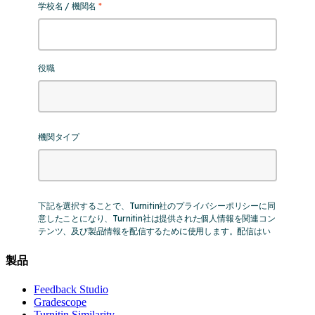
製品
Feedback Studio
Gradescope
Turnitin Similarity