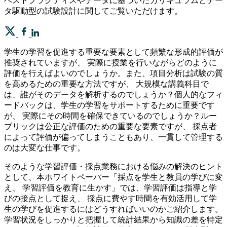
ベストプラクティスやデータに基づいたカリキュラムとデー
タ駆動型の試験設計に関してご覧いただけます。
学生の学習を促進する重要な要素として頻繁な形成的評価が
推奨されていますが、 実際に授業を行いながらどのように
評価を行えばよいのでしょうか。また、項目分析は試験の質
を高めるための重要な方法ですが、 大規模な講義科目で
は、誰がそのデータを解析するのでしょうか？個人的なフィ
ードバックは、学生の学習をサポートするために重要です
が、 実際にその時間を確保できているのでしょうか？ルー
ブリックは公正な評価のための重要な要素ですが、 採点者
によって評価が偏ってしまうこともあり、一貫して管理する
のは大変な仕事です。
そのような学習評価・採点業務における悩みの解決のヒント
として、本ホワイトペーパー「採点を学生と教員の学びに変
え、 学習評価を教育に生かす」では、学習評価は指導と学
びの接点として捉え、 採点に費やす時間を有効活用して学
生の学びを促進するにはどうすればいいのかご紹介します。
学習状況をしっかりと把握して統計結果から知識の差を特定