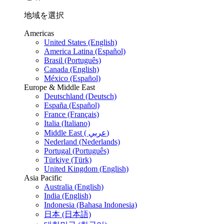
地域を選択
Americas
United States (English)
America Latina (Español)
Brasil (Português)
Canada (English)
México (Español)
Europe & Middle East
Deutschland (Deutsch)
España (Español)
France (Français)
Italia (Italiano)
Middle East ( عربي)
Nederland (Nederlands)
Portugal (Português)
Türkiye (Türk)
United Kingdom (English)
Asia Pacific
Australia (English)
India (English)
Indonesia (Bahasa Indonesia)
日本 (日本語)