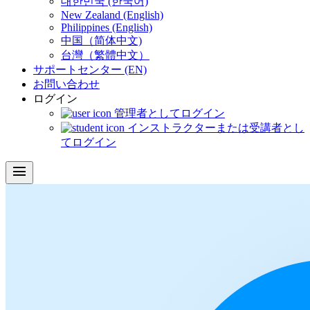
대한민국 (한국어)
New Zealand (English)
Philippines (English)
中国（简体中文)
台灣（繁體中文）
サポートセンター (EN)
お問い合わせ
ログイン
管理者としてログイン
インストラクターまたは受講者とし
てログイン
menu