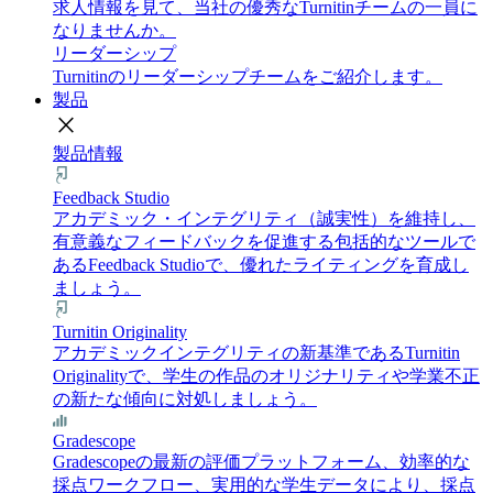
求人情報を見て、当社の優秀なTurnitinチームの一員に
なりませんか。
リーダーシップ
Turnitinのリーダーシップチームをご紹介します。
製品
close
製品情報
Feedback Studio
アカデミック・インテグリティ（誠実性）を維持し、
有意義なフィードバックを促進する包括的なツールで
あるFeedback Studioで、優れたライティングを育成し
ましょう。
Turnitin Originality
アカデミックインテグリティの新基準であるTurnitin
Originalityで、学生の作品のオリジナリティや学業不正
の新たな傾向に対処しましょう。
Gradescope
Gradescopeの最新の評価プラットフォーム、効率的な
採点ワークフロー、実用的な学生データにより、採点