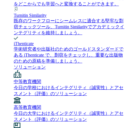
をどこからでも学習へと変換することができます。
Turnitin Similarity
既存のワークフローにシームレスに適合する堅牢な剽
窃チェックツール、Turnitin Similarityでアカデミックイ
ンテグリティを維持しましょう。
iThenticate
学術研究者や出版社のためのゴールドスタンダードで
ある iThenticate で、剽窃をチェックし、重要な出版物
のための原稿を準備しましょう。
ソリューション
中等教育機関
今日の学校におけるインテグリティ（誠実性）とアセ
スメント（評価）のソリューション
高等教育機関
今日の大学におけるインテグリティ（誠実性）とアセ
スメント（評価）のソリューション