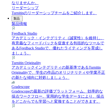
なりませんか。
リーダーシップ
Turnitinのリーダーシップチームをご紹介します。
製品
製品情報
Feedback Studio
アカデミック・インテグリティ（誠実性）を維持し、
有意義なフィードバックを促進する包括的なツールで
あるFeedback Studioで、優れたライティングを育成し
ましょう。
Turnitin Originality
アカデミックインテグリティの新基準であるTurnitin
Originalityで、学生の作品のオリジナリティや学業不正
の新たな傾向に対処しましょう。
Gradescope
Gradescopeの最新の評価プラットフォーム、効率的な
採点ワークフロー、実用的な学生データにより、採点
をどこからでも学習へと変換することができます。