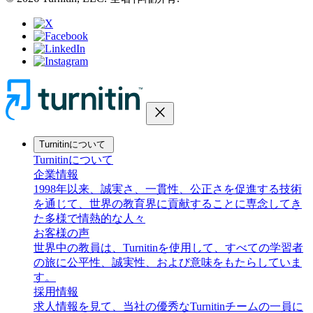
close
Turnitinについて
Turnitinについて
企業情報
1998年以来、誠実さ、一貫性、公正さを促進する技術
を通じて、世界の教育界に貢献することに専念してき
た多様で情熱的な人々
お客様の声
世界中の教員は、Turnitinを使用して、すべての学習者
の旅に公平性、誠実性、および意味をもたらしていま
す。
採用情報
求人情報を見て、当社の優秀なTurnitinチームの一員に