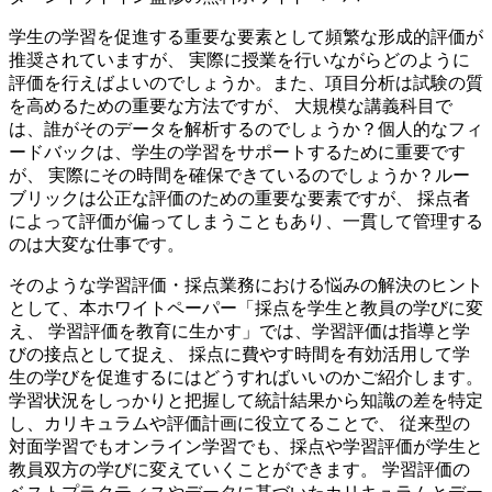
学生の学習を促進する重要な要素として頻繁な形成的評価が
推奨されていますが、 実際に授業を行いながらどのように
評価を行えばよいのでしょうか。また、項目分析は試験の質
を高めるための重要な方法ですが、 大規模な講義科目で
は、誰がそのデータを解析するのでしょうか？個人的なフィ
ードバックは、学生の学習をサポートするために重要です
が、 実際にその時間を確保できているのでしょうか？ルー
ブリックは公正な評価のための重要な要素ですが、 採点者
によって評価が偏ってしまうこともあり、一貫して管理する
のは大変な仕事です。
そのような学習評価・採点業務における悩みの解決のヒント
として、本ホワイトペーパー「採点を学生と教員の学びに変
え、 学習評価を教育に生かす」では、学習評価は指導と学
びの接点として捉え、 採点に費やす時間を有効活用して学
生の学びを促進するにはどうすればいいの
かご紹介します。
学習状況をしっかりと把握して統計結果から知識の差を特定
し、カリキュラムや評価計画に役立てることで、 従来型の
対面学習でもオンライン学習でも、採点や学習評価が学生と
教員双方の学びに変えていくことができます。
学習評価の