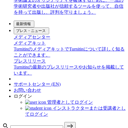
学術論文のオリジナリティを確保するために、一流の
学術研究者や出版社が信頼するツールを使って、自信
を持って出版し、評判を守りましょう。
最新情報
プレス・ニュース
メディアセンター
メディアキット
TurnitinのメディアキットでTurnitinについて詳しく知る
ことができます。
プレスリリース
Turnitinの最新のプレスリリースやお知らせを掲載して
います。
サポートセンター (EN)
お問い合わせ
ログイン
管理者としてログイン
インストラクターまたは受講者とし
てログイン
search
east