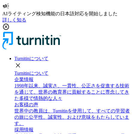
campaign
AIライティング検知機能の日本語対応を開始しました
詳しく知る
cancel
Turnitinについて
close
Turnitinについて
企業情報
1998年以来、誠実さ、一貫性、公正さを促進する技術
を通じて、世界の教育界に貢献することに専念してき
た多様で情熱的な人々
お客様の声
世界中の教員は、Turnitinを使用して、すべての学習者
の旅に公平性、誠実性、および意味をもたらしていま
す。
採用情報