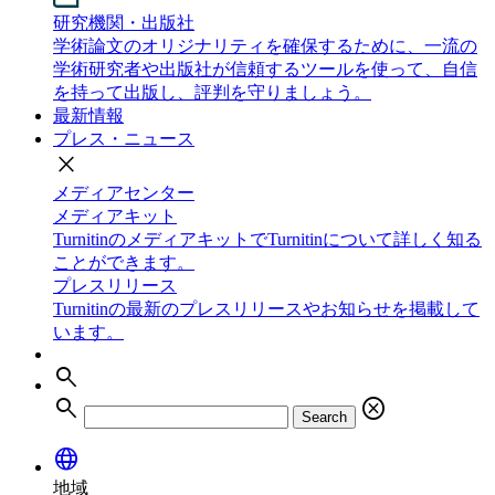
研究機関・出版社
学術論文のオリジナリティを確保するために、一流の
学術研究者や出版社が信頼するツールを使って、自信
を持って出版し、評判を守りましょう。
最新情報
プレス・ニュース
close
メディアセンター
メディアキット
TurnitinのメディアキットでTurnitinについて詳しく知る
ことができます。
プレスリリース
Turnitinの最新のプレスリリースやお知らせを掲載して
います。
search
search
cancel
Search
language
地域